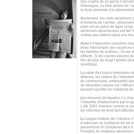
Des crashs de ce genre n’arrive
Allemagne, où trois avions de l’ar
la foule présente à la démonstrat
S
eulement, les civils ukrainiens
errements de l’armée, sérieuseme
plein vol un avion de ligne russ
aériennes ukrainiennes ont fait 39
victime pas milliers dans une trou
A
utant d’épreuves cumulées sous
beau interrompre ses vacances 
les familles de victimes, l’écran
défunts. Si les causes exactes 
fois de plus du doigt l’armée ukr
soviétique.
L
a valse des boucs émissaires de
défense, les cadres de l’industri
du communisme, embourbés dans u
de désastres repose sur l’efficac
laissant sacrifier les habitants 
L
es mesures de façades n’y chang
l’industrie charbonnière par le 
L’été 2002 résonne comme le contre
les réformes de fond tant attendu
L
a longue histoire de l’Ukraine s
à retrouver sa confiance en soi m
pessimisme et complexes face à to
Pourtant, le «malheur ukrainien»