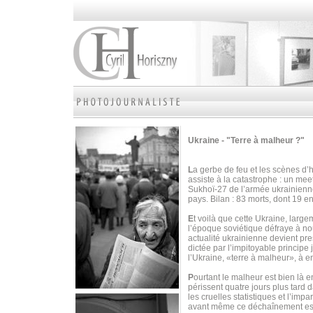
Ukraine - "Terre à malheur ?"
L
a gerbe de feu et les scènes d’
assiste à la catastrophe : un mee
Sukhoï-27 de l’armée ukrainienne
pays. Bilan : 83 morts, dont 19 e
E
t voilà que cette Ukraine, larg
l’époque soviétique défraye à nou
actualité ukrainienne devient pr
dictée par l’impitoyable principe 
l’Ukraine, «terre à malheur», à en
P
ourtant le malheur est bien là e
périssent quatre jours plus tard 
les cruelles statistiques et l’imp
avant même ce déchaînement est