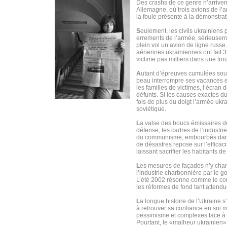
Des crashs de ce genre n’arrive
Allemagne, où trois avions de l’ar
la foule présente à la démonstrat
S
eulement, les civils ukrainiens
errements de l’armée, sérieuseme
plein vol un avion de ligne russ
aériennes ukrainiennes ont fait 39
victime pas milliers dans une trou
A
utant d’épreuves cumulées sous
beau interrompre ses vacances 
les familles de victimes, l’écran
défunts. Si les causes exactes 
fois de plus du doigt l’armée ukr
soviétique.
L
a valse des boucs émissaires de
défense, les cadres de l’industri
du communisme, embourbés dans u
de désastres repose sur l’efficac
laissant sacrifier les habitants 
L
es mesures de façades n’y chang
l’industrie charbonnière par le 
L’été 2002 résonne comme le contre
les réformes de fond tant attendu
L
a longue histoire de l’Ukraine s
à retrouver sa confiance en soi m
pessimisme et complexes face à to
Pourtant, le «malheur ukrainien»