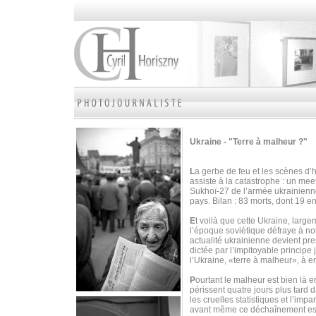
Ukraine - "Terre à malheur ?"
L
a gerbe de feu et les scènes d’
assiste à la catastrophe : un mee
Sukhoï-27 de l’armée ukrainienne
pays. Bilan : 83 morts, dont 19 e
E
t voilà que cette Ukraine, larg
l’époque soviétique défraye à nou
actualité ukrainienne devient pr
dictée par l’impitoyable principe 
l’Ukraine, «terre à malheur», à en
P
ourtant le malheur est bien là e
périssent quatre jours plus tard 
les cruelles statistiques et l’imp
avant même ce déchaînement est