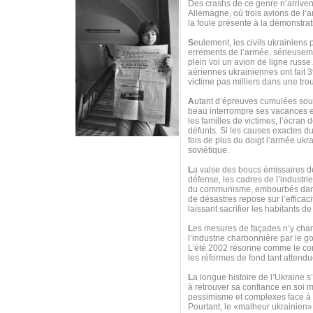
Des crashs de ce genre n’arrive
Allemagne, où trois avions de l’ar
la foule présente à la démonstrat
S
eulement, les civils ukrainiens
errements de l’armée, sérieuseme
plein vol un avion de ligne russ
aériennes ukrainiennes ont fait 39
victime pas milliers dans une trou
A
utant d’épreuves cumulées sous
beau interrompre ses vacances 
les familles de victimes, l’écran
défunts. Si les causes exactes 
fois de plus du doigt l’armée ukr
soviétique.
L
a valse des boucs émissaires de
défense, les cadres de l’industri
du communisme, embourbés dans u
de désastres repose sur l’efficac
laissant sacrifier les habitants 
L
es mesures de façades n’y chang
l’industrie charbonnière par le 
L’été 2002 résonne comme le contre
les réformes de fond tant attendu
L
a longue histoire de l’Ukraine s
à retrouver sa confiance en soi m
pessimisme et complexes face à to
Pourtant, le «malheur ukrainien»