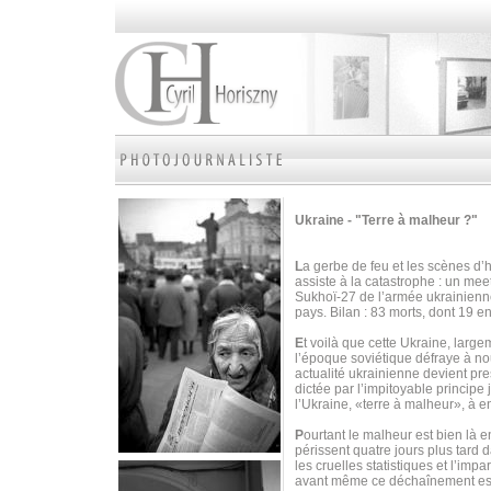
Ukraine - "Terre à malheur ?"
L
a gerbe de feu et les scènes d’
assiste à la catastrophe : un mee
Sukhoï-27 de l’armée ukrainienne
pays. Bilan : 83 morts, dont 19 e
E
t voilà que cette Ukraine, larg
l’époque soviétique défraye à nou
actualité ukrainienne devient pr
dictée par l’impitoyable principe 
l’Ukraine, «terre à malheur», à en
P
ourtant le malheur est bien là e
périssent quatre jours plus tard 
les cruelles statistiques et l’imp
avant même ce déchaînement est