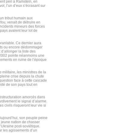
ent péri à Ramstein, en
vol, l’un d’eux s’écrasant sur
 un tribut humain aux
ou, venait de détruire en
incidents mineurs des forces
 pays avalent leur lot de
ranlable. Ce dernier aura
ents ou encore dédommager
d’allonger la liste des
e 2002 pointe néanmoins une
ipements en ruine de l’époque
ilitaire, les ministres de la
pleine crise depuis la chute
uestion face à cette cascade
nité de son pays tout en
restructuration amorcés dans
rdivement le signal d’alarme.
 civils risqueront leur vie si
. Aujourd’hui, son peuple peine
e jeune nation de chasser
l’Ukraine post-soviétique.
ur les agissements d’un