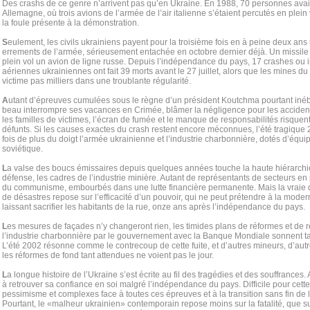
Des crashs de ce genre n’arrivent pas qu’en Ukraine. En 1988, 70 personnes avai
Allemagne, où trois avions de l’armée de l’air italienne s’étaient percutés en plein 
la foule présente à la démonstration.
S
eulement, les civils ukrainiens payent pour la troisième fois en à peine deux ans
errements de l’armée, sérieusement entachée en octobre dernier déjà. Un missile f
plein vol un avion de ligne russe. Depuis l’indépendance du pays, 17 crashes ou 
aériennes ukrainiennes ont fait 39 morts avant le 27 juillet, alors que les mines du
victime pas milliers dans une troublante régularité.
A
utant d’épreuves cumulées sous le règne d’un président Koutchma pourtant inéb
beau interrompre ses vacances en Crimée, blâmer la négligence pour les accid
les familles de victimes, l’écran de fumée et le manque de responsabilités risquent 
défunts. Si les causes exactes du crash restent encore méconnues, l’été tragiqu
fois de plus du doigt l’armée ukrainienne et l’industrie charbonnière, dotés d’équ
soviétique.
L
a valse des boucs émissaires depuis quelques années touche la haute hiérarchie m
défense, les cadres de l’industrie minière. Autant de représentants de secteurs en 
du communisme, embourbés dans une lutte financière permanente. Mais la vraie q
de désastres repose sur l’efficacité d’un pouvoir, qui ne peut prétendre à la moder
laissant sacrifier les habitants de la rue, onze ans après l’indépendance du pays.
L
es mesures de façades n’y changeront rien, les timides plans de réformes et de 
l’industrie charbonnière par le gouvernement avec la Banque Mondiale sonnent ta
L’été 2002 résonne comme le contrecoup de cette fuite, et d’autres mineurs, d’autres
les réformes de fond tant attendues ne voient pas le jour.
L
a longue histoire de l’Ukraine s’est écrite au fil des tragédies et des souffrances
à retrouver sa confiance en soi malgré l’indépendance du pays. Difficile pour cett
pessimisme et complexes face à toutes ces épreuves et à la transition sans fin de 
Pourtant, le «malheur ukrainien» contemporain repose moins sur la fatalité, que s