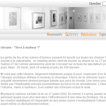
Ukraine - "Terre à malheur ?"
L
a gerbe de feu et les scènes d’horreur passent en boucle sur toutes les chaines 
assiste à la catastrophe : un meeting aérien vient de tourner au drame en ce 27 ju
Sukhoï-27 de l’armée ukrainienne vient de s’écraser sur la foule de spectateurs p
pays. Bilan : 83 morts, dont 19 enfants et près de 200 blessés.
E
t voilà que cette Ukraine, largement médiatisée jusque là pour l’explosion d’un f
l’époque soviétique défraye à nouveau la chronique. A force de se retrouver sous l
actualité ukrainienne devient presque banale aux yeux du monde. Une vision pourt
dictée par l’impitoyable principe journalistique qu’est la loi du sensationnel. L’Ukr
l’Ukraine, «terre à malheur», à en oublier ses richesses et tout le reste.
P
ourtant le malheur est bien là en ce 27 juillet 2002. Et comme il n’arrive jamais 
périssent quatre jours plus tard dans l’effondrement d’une mine du Donbass. On pour
les cruelles statistiques et l’imparable loi des séries noires n’endeuillaient l’Ukra
avant même ce déchaînement estival.