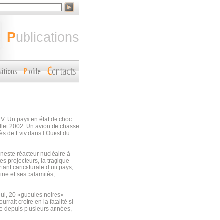
publications
TV. Un pays en état de choc
illet 2002. Un avion de chasse
rès de Lviv dans l’Ouest du
uneste réacteur nucléaire à
es projecteurs, la tragique
ant caricaturale d’un pays,
aine et ses calamités,
seul, 20 «gueules noires»
rait croire en la fatalité si
ine depuis plusieurs années,