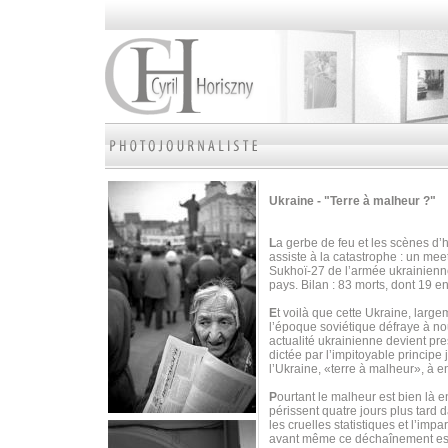
Ukraine - "Terre à malheur ?"
L
a gerbe de feu et les scènes d’
assiste à la catastrophe : un mee
Sukhoï-27 de l’armée ukrainienne
pays. Bilan : 83 morts, dont 19 e
E
t voilà que cette Ukraine, larg
l’époque soviétique défraye à nou
actualité ukrainienne devient pr
dictée par l’impitoyable principe 
l’Ukraine, «terre à malheur», à en
P
ourtant le malheur est bien là e
périssent quatre jours plus tard 
les cruelles statistiques et l’imp
avant même ce déchaînement est