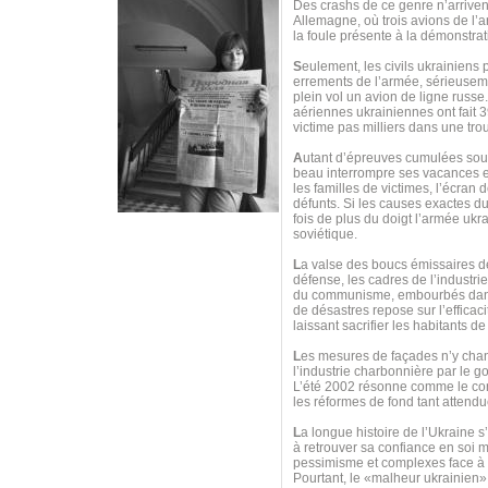
Des crashs de ce genre n’arrive
Allemagne, où trois avions de l’ar
la foule présente à la démonstrat
S
eulement, les civils ukrainiens
errements de l’armée, sérieuseme
plein vol un avion de ligne russ
aériennes ukrainiennes ont fait 39
victime pas milliers dans une trou
A
utant d’épreuves cumulées sous
beau interrompre ses vacances 
les familles de victimes, l’écran
défunts. Si les causes exactes 
fois de plus du doigt l’armée ukr
soviétique.
L
a valse des boucs émissaires de
défense, les cadres de l’industri
du communisme, embourbés dans u
de désastres repose sur l’efficac
laissant sacrifier les habitants 
L
es mesures de façades n’y chang
l’industrie charbonnière par le 
L’été 2002 résonne comme le contre
les réformes de fond tant attendu
L
a longue histoire de l’Ukraine s
à retrouver sa confiance en soi m
pessimisme et complexes face à to
Pourtant, le «malheur ukrainien»