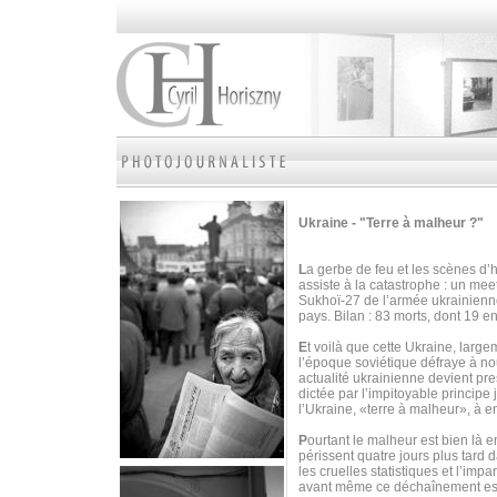
Ukraine - "Terre à malheur ?"
L
a gerbe de feu et les scènes d’
assiste à la catastrophe : un mee
Sukhoï-27 de l’armée ukrainienne
pays. Bilan : 83 morts, dont 19 e
E
t voilà que cette Ukraine, larg
l’époque soviétique défraye à nou
actualité ukrainienne devient pr
dictée par l’impitoyable principe 
l’Ukraine, «terre à malheur», à en
P
ourtant le malheur est bien là e
périssent quatre jours plus tard 
les cruelles statistiques et l’imp
avant même ce déchaînement est