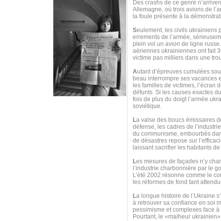
Des crashs de ce genre n’arrive
Allemagne, où trois avions de l’ar
la foule présente à la démonstrat
S
eulement, les civils ukrainiens
errements de l’armée, sérieuseme
plein vol un avion de ligne russ
aériennes ukrainiennes ont fait 39
victime pas milliers dans une trou
A
utant d’épreuves cumulées sous
beau interrompre ses vacances 
les familles de victimes, l’écran
défunts. Si les causes exactes 
fois de plus du doigt l’armée ukr
soviétique.
L
a valse des boucs émissaires de
défense, les cadres de l’industri
du communisme, embourbés dans u
de désastres repose sur l’efficac
laissant sacrifier les habitants 
L
es mesures de façades n’y chang
l’industrie charbonnière par le 
L’été 2002 résonne comme le contre
les réformes de fond tant attendu
L
a longue histoire de l’Ukraine s
à retrouver sa confiance en soi m
pessimisme et complexes face à to
Pourtant, le «malheur ukrainien»