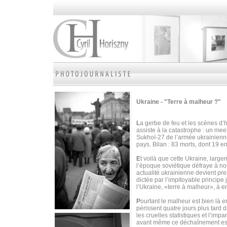
Ukraine - "Terre à malheur ?"
L
a gerbe de feu et les scènes d’
assiste à la catastrophe : un mee
Sukhoï-27 de l’armée ukrainienne
pays. Bilan : 83 morts, dont 19 e
E
t voilà que cette Ukraine, larg
l’époque soviétique défraye à nou
actualité ukrainienne devient pr
dictée par l’impitoyable principe 
l’Ukraine, «terre à malheur», à en
P
ourtant le malheur est bien là e
périssent quatre jours plus tard 
les cruelles statistiques et l’imp
avant même ce déchaînement est