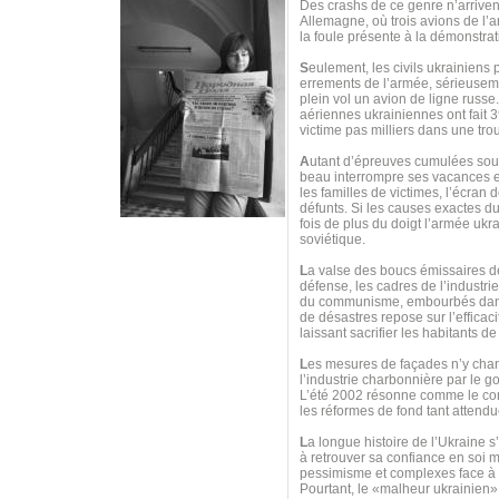
Des crashs de ce genre n’arrive
Allemagne, où trois avions de l’ar
la foule présente à la démonstrat
S
eulement, les civils ukrainiens
errements de l’armée, sérieuseme
plein vol un avion de ligne russ
aériennes ukrainiennes ont fait 39
victime pas milliers dans une trou
A
utant d’épreuves cumulées sous
beau interrompre ses vacances 
les familles de victimes, l’écran
défunts. Si les causes exactes 
fois de plus du doigt l’armée ukr
soviétique.
L
a valse des boucs émissaires de
défense, les cadres de l’industri
du communisme, embourbés dans u
de désastres repose sur l’efficac
laissant sacrifier les habitants 
L
es mesures de façades n’y chang
l’industrie charbonnière par le 
L’été 2002 résonne comme le contre
les réformes de fond tant attendu
L
a longue histoire de l’Ukraine s
à retrouver sa confiance en soi m
pessimisme et complexes face à to
Pourtant, le «malheur ukrainien»