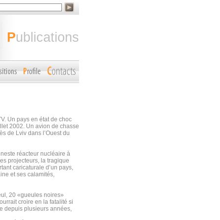
publications
TV. Un pays en état de choc
illet 2002. Un avion de chasse
rès de Lviv dans l’Ouest du
uneste réacteur nucléaire à
es projecteurs, la tragique
ant caricaturale d’un pays,
aine et ses calamités,
seul, 20 «gueules noires»
rait croire en la fatalité si
ine depuis plusieurs années,