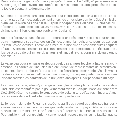
Des crashs de ce genre n’arrivent pas qu’en Ukraine. En 1988, 70 personnes avai
Allemagne, où trois avions de l’armée de l’air italienne s’étaient percutés en plein 
la foule présente à la démonstration.
S
eulement, les civils ukrainiens payent pour la troisième fois en à peine deux ans
errements de l’armée, sérieusement entachée en octobre dernier déjà. Un missile f
plein vol un avion de ligne russe. Depuis l’indépendance du pays, 17 crashes ou 
aériennes ukrainiennes ont fait 39 morts avant le 27 juillet, alors que les mines du
victime pas milliers dans une troublante régularité.
A
utant d’épreuves cumulées sous le règne d’un président Koutchma pourtant inéb
beau interrompre ses vacances en Crimée, blâmer la négligence pour les accid
les familles de victimes, l’écran de fumée et le manque de responsabilités risquent 
défunts. Si les causes exactes du crash restent encore méconnues, l’été tragiqu
fois de plus du doigt l’armée ukrainienne et l’industrie charbonnière, dotés d’équ
soviétique.
L
a valse des boucs émissaires depuis quelques années touche la haute hiérarchie m
défense, les cadres de l’industrie minière. Autant de représentants de secteurs en 
du communisme, embourbés dans une lutte financière permanente. Mais la vraie q
de désastres repose sur l’efficacité d’un pouvoir, qui ne peut prétendre à la moder
laissant sacrifier les habitants de la rue, onze ans après l’indépendance du pays.
L
es mesures de façades n’y changeront rien, les timides plans de réformes et de 
l’industrie charbonnière par le gouvernement avec la Banque Mondiale sonnent ta
L’été 2002 résonne comme le contrecoup de cette fuite, et d’autres mineurs, d’autres
les réformes de fond tant attendues ne voient pas le jour.
L
a longue histoire de l’Ukraine s’est écrite au fil des tragédies et des souffrances
à retrouver sa confiance en soi malgré l’indépendance du pays. Difficile pour cett
pessimisme et complexes face à toutes ces épreuves et à la transition sans fin de 
Pourtant, le «malheur ukrainien» contemporain repose moins sur la fatalité, que s