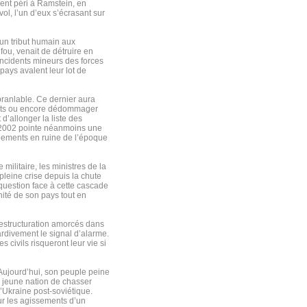
ent péri à Ramstein, en
vol, l’un d’eux s’écrasant sur
 un tribut humain aux
ou, venait de détruire en
incidents mineurs des forces
 pays avalent leur lot de
ranlable. Ce dernier aura
ents ou encore dédommager
d’allonger la liste des
e 2002 pointe néanmoins une
ipements en ruine de l’époque
ilitaire, les ministres de la
pleine crise depuis la chute
uestion face à cette cascade
nité de son pays tout en
restructuration amorcés dans
rdivement le signal d’alarme.
 civils risqueront leur vie si
. Aujourd’hui, son peuple peine
e jeune nation de chasser
l’Ukraine post-soviétique.
ur les agissements d’un