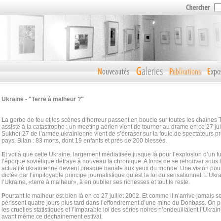
Ukraine - "Terre à malheur ?"
L
a gerbe de feu et les scènes d’horreur passent en boucle sur toutes les chaines 
assiste à la catastrophe : un meeting aérien vient de tourner au drame en ce 27 ju
Sukhoï-27 de l’armée ukrainienne vient de s’écraser sur la foule de spectateurs p
pays. Bilan : 83 morts, dont 19 enfants et près de 200 blessés.
E
t voilà que cette Ukraine, largement médiatisée jusque là pour l’explosion d’un f
l’époque soviétique défraye à nouveau la chronique. A force de se retrouver sous l
actualité ukrainienne devient presque banale aux yeux du monde. Une vision pourt
dictée par l’impitoyable principe journalistique qu’est la loi du sensationnel. L’Ukr
l’Ukraine, «terre à malheur», à en oublier ses richesses et tout le reste.
P
ourtant le malheur est bien là en ce 27 juillet 2002. Et comme il n’arrive jamais 
périssent quatre jours plus tard dans l’effondrement d’une mine du Donbass. On pour
les cruelles statistiques et l’imparable loi des séries noires n’endeuillaient l’Ukra
avant même ce déchaînement estival.