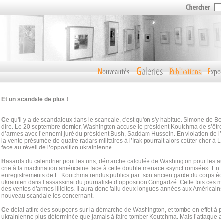
Et un scandale de plus !
C
e qu'il y a de scandaleux dans le scandale, c'est qu'on s'y habitue. Simone de Be
dire. Le 20 septembre dernier, Washington accuse le président Koutchma de s’être 
d’armes avec l’ennemi juré du président Bush, Saddam Hussein. En violation de 
la vente présumée de quatre radars militaires à l’Irak pourrait alors coûter cher à
face au réveil de l’opposition ukrainienne.
H
asards du calendrier pour les uns, démarche calculée de Washington pour les aut
crie à la machination américaine face à cette double menace «synchronisée». En
enregistrements de L. Koutchma rendus publics par son ancien garde du corps é
ukrainien dans l’assassinat du journaliste d’opposition Gongadzé. Cette fois ces
des ventes d’armes illicites. Il aura donc fallu deux longues années aux Américains
nouveau scandale les concernant.
C
e délai attire des soupçons sur la démarche de Washington, et tombe en effet à p
ukrainienne plus déterminée que jamais à faire tomber Koutchma. Mais l’attaque a