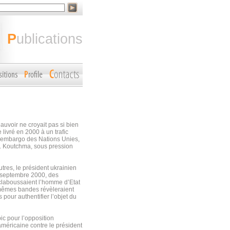
publications
auvoir ne croyait pas si bien
livré en 2000 à un trafic
l’embargo des Nations Unies,
 L. Koutchma, sous pression
res, le président ukrainien
 septembre 2000, des
claboussaient l’homme d’Etat
 mêmes bandes révèleraient
 pour authentifier l’objet du
ic pour l’opposition
méricaine contre le président