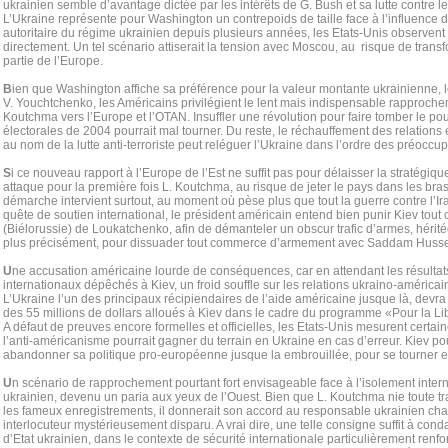
ukrainien semble d’avantage dictée par les intérêts de G. Bush et sa lutte contre le
L’Ukraine représente pour Washington un contrepoids de taille face à l’influence d
autoritaire du régime ukrainien depuis plusieurs années, les Etats-Unis observent
directement. Un tel scénario attiserait la tension avec Moscou, au risque de trans
partie de l’Europe.
B
ien que Washington affiche sa préférence pour la valeur montante ukrainienne, 
V. Youchtchenko, les Américains privilégient le lent mais indispensable rapproch
Koutchma vers l’Europe et l’OTAN. Insuffler une révolution pour faire tomber le p
électorales de 2004 pourrait mal tourner. Du reste, le réchauffement des relation
au nom de la lutte anti-terroriste peut reléguer l’Ukraine dans l’ordre des préoccu
S
i ce nouveau rapport à l’Europe de l’Est ne suffit pas pour délaisser la stratégi
attaque pour la première fois L. Koutchma, au risque de jeter le pays dans les br
démarche intervient surtout, au moment où pèse plus que tout la guerre contre l’I
quête de soutien international, le président américain entend bien punir Kiev tou
(Biélorussie) de Loukatchenko, afin de démanteler un obscur trafic d’armes, hérité
plus précisément, pour dissuader tout commerce d’armement avec Saddam Husse
U
ne accusation américaine lourde de conséquences, car en attendant les résultat
internationaux dépêchés à Kiev, un froid souffle sur les relations ukraino-américai
L’Ukraine l’un des principaux récipiendaires de l’aide américaine jusque là, dev
des 55 millions de dollars alloués à Kiev dans le cadre du programme «Pour la Li
A défaut de preuves encore formelles et officielles, les Etats-Unis mesurent certai
l’anti-américanisme pourrait gagner du terrain en Ukraine en cas d’erreur. Kiev pou
abandonner sa politique pro-européenne jusque la embrouillée, pour se tourner 
U
n scénario de rapprochement pourtant fort envisageable face à l’isolement intern
ukrainien, devenu un paria aux yeux de l’Ouest. Bien que L. Koutchma nie toute tra
les fameux enregistrements, il donnerait son accord au responsable ukrainien cha
interlocuteur mystérieusement disparu. A vrai dire, une telle consigne suffit à co
d’Etat ukrainien, dans le contexte de sécurité internationale particulièrement renfo