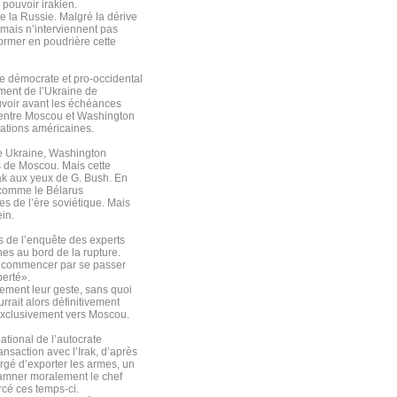
 pouvoir irakien.
e la Russie. Malgré la dérive
 mais n’interviennent pas
former en poudrière cette
le démocrate et pro-occidental
ement de l’Ukraine de
ouvoir avant les échéances
s entre Moscou et Washington
pations américaines.
que Ukraine, Washington
as de Moscou. Mais cette
rak aux yeux de G. Bush. En
t comme le Bélarus
es de l’ère soviétique. Mais
in.
s de l’enquête des experts
nes au bord de la rupture.
ra commencer par se passer
berté».
nement leur geste, sans quoi
rrait alors définitivement
exclusivement vers Moscou.
ational de l’autocrate
nsaction avec l’Irak, d’après
rgé d’exporter les armes, un
ndamner moralement le chef
rcé ces temps-ci.