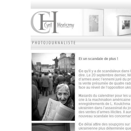
Et un scandale de plus !
C
e qu'il y a de scandaleux dans 
dire. Le 20 septembre dernier, W
d’armes avec l’ennemi juré du p
la vente présumée de quatre radar
face au réveil de l’opposition uk
H
asards du calendrier pour les 
crie à la machination américain
enregistrements de L. Koutchma 
ukrainien dans l’assassinat du j
des ventes d’armes illicites. Il 
nouveau scandale les concernan
C
e délai attire des soupçons sur
ukrainienne plus déterminée que 