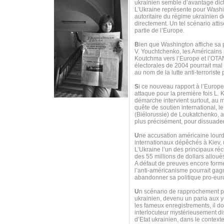
ukrainien semble d’avantage dicté
L’Ukraine représente pour Washing
autoritaire du régime ukrainien 
directement. Un tel scénario atti
partie de l’Europe.
B
ien que Washington affiche sa 
V. Youchtchenko, les Américains 
Koutchma vers l’Europe et l’OTAN
électorales de 2004 pourrait mal
au nom de la lutte anti-terrorist
S
i ce nouveau rapport à l’Europe
attaque pour la première fois L.
démarche intervient surtout, au 
quête de soutien international, 
(Biélorussie) de Loukatchenko, af
plus précisément, pour dissuad
U
ne accusation américaine lourd
internationaux dépêchés à Kiev, u
L’Ukraine l’un des principaux ré
des 55 millions de dollars allou
A défaut de preuves encore formel
l’anti-américanisme pourrait gagn
abandonner sa politique pro-eur
U
n scénario de rapprochement pou
ukrainien, devenu un paria aux ye
les fameux enregistrements, il d
interlocuteur mystérieusement dis
d’Etat ukrainien, dans le context