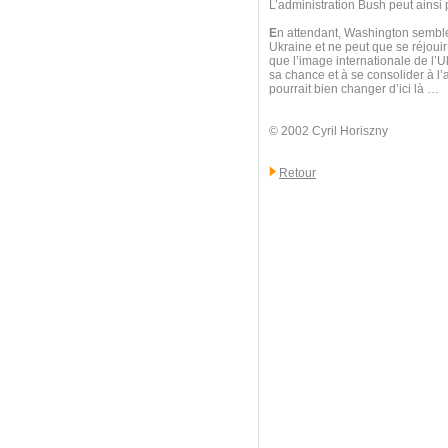
L’administration Bush peut ainsi p
E
n attendant, Washington semble
Ukraine et ne peut que se réjouir
que l’image internationale de l’U
sa chance et à se consolider à l
pourrait bien changer d’ici là …
© 2002 Cyril Horiszny
Retour