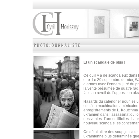
Et un scandale de plus !
C
e qu'il y a de scandaleux dans 
dire. Le 20 septembre dernier, W
d’armes avec l’ennemi juré du p
la vente présumée de quatre radar
face au réveil de l’opposition uk
H
asards du calendrier pour les 
crie à la machination américain
enregistrements de L. Koutchma 
ukrainien dans l’assassinat du j
des ventes d’armes illicites. Il 
nouveau scandale les concernan
C
e délai attire des soupçons sur
ukrainienne plus déterminée que 