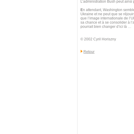
L’administration Bush peut ainsi p
E
n attendant, Washington semble
Ukraine et ne peut que se réjouir
que l’image internationale de l’U
sa chance et à se consolider à l
pourrait bien changer d’ici là …
© 2002 Cyril Horiszny
Retour