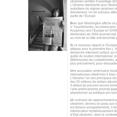
ukrainien semble d’avantage dicté
L’Ukraine représente pour Washing
autoritaire du régime ukrainien 
directement. Un tel scénario atti
partie de l’Europe.
B
ien que Washington affiche sa 
V. Youchtchenko, les Américains 
Koutchma vers l’Europe et l’OTAN
électorales de 2004 pourrait mal
au nom de la lutte anti-terrorist
S
i ce nouveau rapport à l’Europe
attaque pour la première fois L.
démarche intervient surtout, au 
quête de soutien international, 
(Biélorussie) de Loukatchenko, af
plus précisément, pour dissuad
U
ne accusation américaine lourd
internationaux dépêchés à Kiev, u
L’Ukraine l’un des principaux ré
des 55 millions de dollars allou
A défaut de preuves encore formel
l’anti-américanisme pourrait gagn
abandonner sa politique pro-eur
U
n scénario de rapprochement pou
ukrainien, devenu un paria aux ye
les fameux enregistrements, il d
interlocuteur mystérieusement dis
d’Etat ukrainien, dans le context