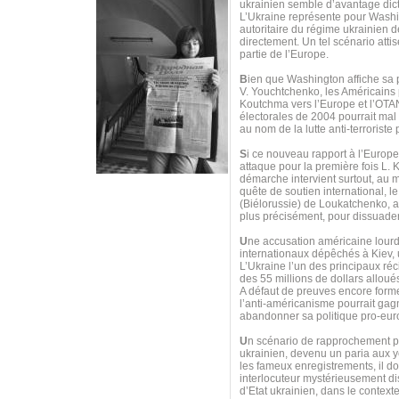
ukrainien semble d’avantage dicté
L’Ukraine représente pour Washing
autoritaire du régime ukrainien 
directement. Un tel scénario atti
partie de l’Europe.
B
ien que Washington affiche sa 
V. Youchtchenko, les Américains 
Koutchma vers l’Europe et l’OTAN
électorales de 2004 pourrait mal
au nom de la lutte anti-terrorist
S
i ce nouveau rapport à l’Europe
attaque pour la première fois L.
démarche intervient surtout, au 
quête de soutien international, 
(Biélorussie) de Loukatchenko, af
plus précisément, pour dissuad
U
ne accusation américaine lourd
internationaux dépêchés à Kiev, u
L’Ukraine l’un des principaux ré
des 55 millions de dollars allou
A défaut de preuves encore formel
l’anti-américanisme pourrait gagn
abandonner sa politique pro-eur
U
n scénario de rapprochement pou
ukrainien, devenu un paria aux ye
les fameux enregistrements, il d
interlocuteur mystérieusement dis
d’Etat ukrainien, dans le context