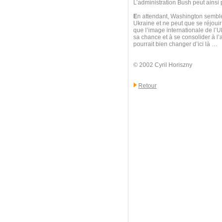
L’administration Bush peut ainsi p
E
n attendant, Washington semble
Ukraine et ne peut que se réjouir
que l’image internationale de l’U
sa chance et à se consolider à l
pourrait bien changer d’ici là …
© 2002 Cyril Horiszny
Retour