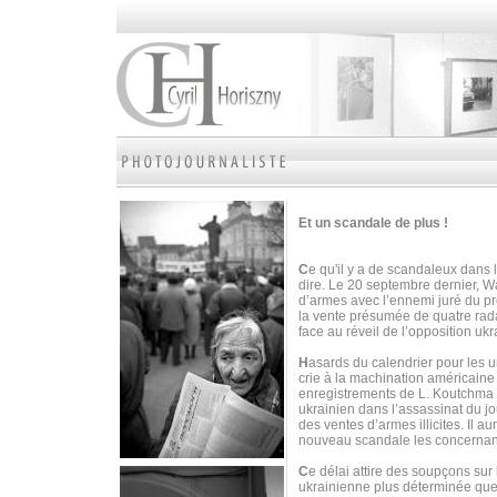
Et un scandale de plus !
C
e qu'il y a de scandaleux dans 
dire. Le 20 septembre dernier, W
d’armes avec l’ennemi juré du p
la vente présumée de quatre radar
face au réveil de l’opposition uk
H
asards du calendrier pour les 
crie à la machination américain
enregistrements de L. Koutchma 
ukrainien dans l’assassinat du j
des ventes d’armes illicites. Il 
nouveau scandale les concernan
C
e délai attire des soupçons sur
ukrainienne plus déterminée que 