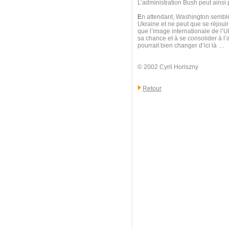
L’administration Bush peut ainsi p
E
n attendant, Washington semble
Ukraine et ne peut que se réjouir
que l’image internationale de l’U
sa chance et à se consolider à l
pourrait bien changer d’ici là …
© 2002 Cyril Horiszny
Retour