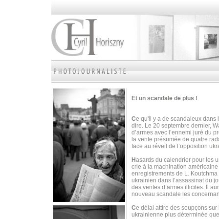
Et un scandale de plus !
C
e qu'il y a de scandaleux dans 
dire. Le 20 septembre dernier, W
d’armes avec l’ennemi juré du p
la vente présumée de quatre radar
face au réveil de l’opposition uk
H
asards du calendrier pour les 
crie à la machination américain
enregistrements de L. Koutchma 
ukrainien dans l’assassinat du j
des ventes d’armes illicites. Il 
nouveau scandale les concernan
C
e délai attire des soupçons sur
ukrainienne plus déterminée que 