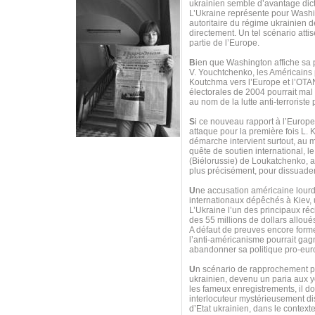
ukrainien semble d’avantage dicté
L’Ukraine représente pour Washing
autoritaire du régime ukrainien 
directement. Un tel scénario atti
partie de l’Europe.
B
ien que Washington affiche sa 
V. Youchtchenko, les Américains 
Koutchma vers l’Europe et l’OTAN
électorales de 2004 pourrait mal
au nom de la lutte anti-terrorist
S
i ce nouveau rapport à l’Europe
attaque pour la première fois L.
démarche intervient surtout, au 
quête de soutien international, 
(Biélorussie) de Loukatchenko, af
plus précisément, pour dissuad
U
ne accusation américaine lourd
internationaux dépêchés à Kiev, u
L’Ukraine l’un des principaux ré
des 55 millions de dollars allou
A défaut de preuves encore formel
l’anti-américanisme pourrait gagn
abandonner sa politique pro-eur
U
n scénario de rapprochement pou
ukrainien, devenu un paria aux ye
les fameux enregistrements, il d
interlocuteur mystérieusement dis
d’Etat ukrainien, dans le context