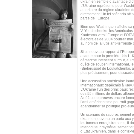
ukrainien semble d’avantage dicté
L’Ukraine représente pour Washing
autoritaire du régime ukrainien 
directement. Un tel scénario atti
partie de l’Europe.
B
ien que Washington affiche sa 
V. Youchtchenko, les Américains 
Koutchma vers l’Europe et l’OTAN
électorales de 2004 pourrait mal
au nom de la lutte anti-terrorist
S
i ce nouveau rapport à l’Europe
attaque pour la première fois L.
démarche intervient surtout, au 
quête de soutien international, 
(Biélorussie) de Loukatchenko, af
plus précisément, pour dissuad
U
ne accusation américaine lourd
internationaux dépêchés à Kiev, u
L’Ukraine l’un des principaux ré
des 55 millions de dollars allou
A défaut de preuves encore formel
l’anti-américanisme pourrait gagn
abandonner sa politique pro-eur
U
n scénario de rapprochement pou
ukrainien, devenu un paria aux ye
les fameux enregistrements, il d
interlocuteur mystérieusement dis
d’Etat ukrainien, dans le context