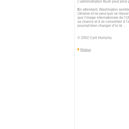
L’administration Bush peut ainsi p
E
n attendant, Washington semble
Ukraine et ne peut que se réjouir
que l’image internationale de l’U
sa chance et à se consolider à l
pourrait bien changer d’ici là …
© 2002 Cyril Horiszny
Retour