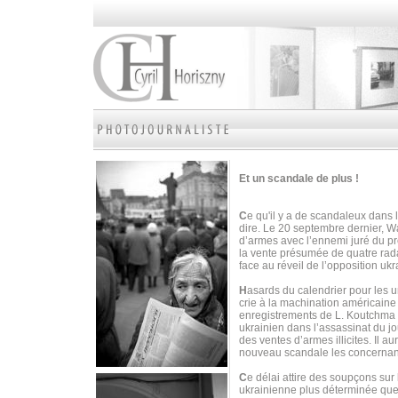
Et un scandale de plus !
C
e qu'il y a de scandaleux dans 
dire. Le 20 septembre dernier, W
d’armes avec l’ennemi juré du p
la vente présumée de quatre radar
face au réveil de l’opposition uk
H
asards du calendrier pour les 
crie à la machination américain
enregistrements de L. Koutchma 
ukrainien dans l’assassinat du j
des ventes d’armes illicites. Il 
nouveau scandale les concernan
C
e délai attire des soupçons sur
ukrainienne plus déterminée que 