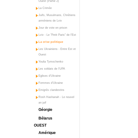
Ouest (Partie 2)
La Crimée
Juifs, Musulmans, Chrétiens
arméniens de Lviv
Jour de vote en prison
Lviv - Le "Petit Paris" de l'Est
La crise politique
Les Ukrainiens - Entre Est et
Ouest
Youlia Tymochenko
Les soldats de l'UPA
Eglises d'Ukraine
Femmes d'Ukraine
Emigrés clandestins
Rosh Hashanah - Le nouvel
an juif
Géorgie
Bélarus
OUEST
Amérique