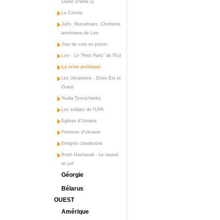
Ouest (Partie 2)
La Crimée
Juifs, Musulmans, Chrétiens
arméniens de Lviv
Jour de vote en prison
Lviv - Le "Petit Paris" de l'Est
La crise politique
Les Ukrainiens - Entre Est et
Ouest
Youlia Tymochenko
Les soldats de l'UPA
Eglises d'Ukraine
Femmes d'Ukraine
Emigrés clandestins
Rosh Hashanah - Le nouvel
an juif
Géorgie
Bélarus
OUEST
Amérique