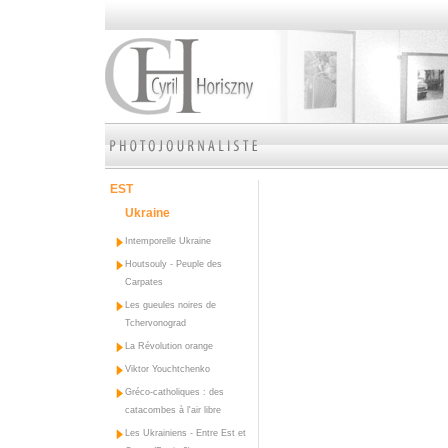
EST
Ukraine
Intemporelle Ukraine
Houtsouly - Peuple des
Carpates
Les gueules noires de
Tchervonograd
La Révolution orange
Viktor Youchtchenko
Gréco-catholiques : des
catacombes à l'air libre
Les Ukrainiens - Entre Est et