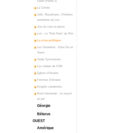
Ouest (Partie 2)
La Crimée
Juifs, Musulmans, Chrétiens
arméniens de Lviv
Jour de vote en prison
Lviv - Le "Petit Paris" de l'Est
La crise politique
Les Ukrainiens - Entre Est et
Ouest
Youlia Tymochenko
Les soldats de l'UPA
Eglises d'Ukraine
Femmes d'Ukraine
Emigrés clandestins
Rosh Hashanah - Le nouvel
an juif
Géorgie
Bélarus
OUEST
Amérique