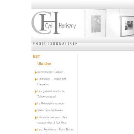
EST
Ukraine
Intemporelle Ukraine
Houtsouly - Peuple des
Carpates
Les gueules noires de
Tchervonograd
La Révolution orange
Viktor Youchtchenko
Gréco-catholiques : des
catacombes à l'air libre
Les Ukrainiens - Entre Est et