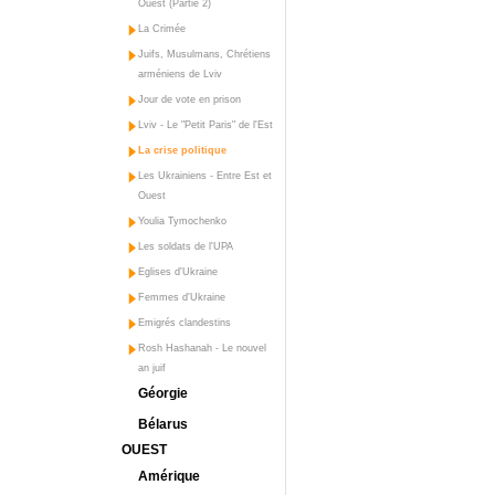
Ouest (Partie 2)
La Crimée
Juifs, Musulmans, Chrétiens
arméniens de Lviv
Jour de vote en prison
Lviv - Le "Petit Paris" de l'Est
La crise politique
Les Ukrainiens - Entre Est et
Ouest
Youlia Tymochenko
Les soldats de l'UPA
Eglises d'Ukraine
Femmes d'Ukraine
Emigrés clandestins
Rosh Hashanah - Le nouvel
an juif
Géorgie
Bélarus
OUEST
Amérique