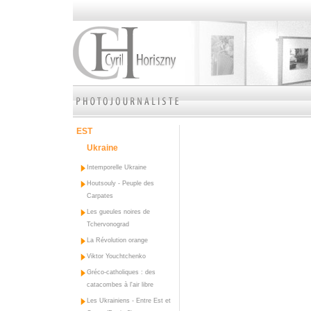
EST
Ukraine
Intemporelle Ukraine
Houtsouly - Peuple des
Carpates
Les gueules noires de
Tchervonograd
La Révolution orange
Viktor Youchtchenko
Gréco-catholiques : des
catacombes à l'air libre
Les Ukrainiens - Entre Est et