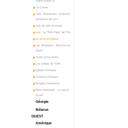
Ouest (Partie 2)
La Crimée
Juifs, Musulmans, Chrétiens
arméniens de Lviv
Jour de vote en prison
Lviv - Le "Petit Paris" de l'Est
La crise politique
Les Ukrainiens - Entre Est et
Ouest
Youlia Tymochenko
Les soldats de l'UPA
Eglises d'Ukraine
Femmes d'Ukraine
Emigrés clandestins
Rosh Hashanah - Le nouvel
an juif
Géorgie
Bélarus
OUEST
Amérique