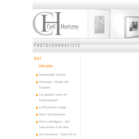
EST
Ukraine
Intemporelle Ukraine
Houtsouly - Peuple des
Carpates
Les gueules noires de
Tchervonograd
La Révolution orange
Viktor Youchtchenko
Gréco-catholiques : des
catacombes à l'air libre
Les Ukrainiens - Entre Est et