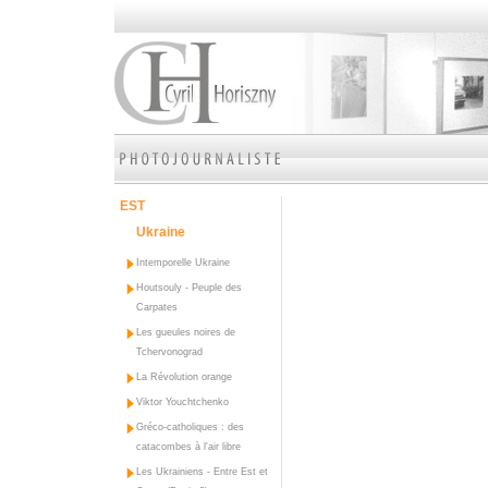
EST
Ukraine
Intemporelle Ukraine
Houtsouly - Peuple des
Carpates
Les gueules noires de
Tchervonograd
La Révolution orange
Viktor Youchtchenko
Gréco-catholiques : des
catacombes à l'air libre
Les Ukrainiens - Entre Est et