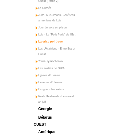
Ouest (Partie 2)
La Crimée
Juifs, Musulmans, Chrétiens
arméniens de Lviv
Jour de vote en prison
Lviv - Le "Petit Paris" de l'Est
La crise politique
Les Ukrainiens - Entre Est et
Ouest
Youlia Tymochenko
Les soldats de l'UPA
Eglises d'Ukraine
Femmes d'Ukraine
Emigrés clandestins
Rosh Hashanah - Le nouvel
an juif
Géorgie
Bélarus
OUEST
Amérique