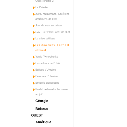
Ouest (Partie 2)
La Crimée
Juifs, Musulmans, Chrétiens
arméniens de Lviv
Jour de vote en prison
Lviv - Le "Petit Paris" de l'Est
La crise politique
Les Ukrainiens - Entre Est
et Ouest
Youlia Tymochenko
Les soldats de l'UPA
Eglises d'Ukraine
Femmes d'Ukraine
Emigrés clandestins
Rosh Hashanah - Le nouvel
an juif
Géorgie
Bélarus
OUEST
Amérique