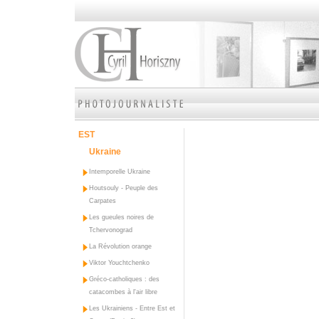
EST
Ukraine
Intemporelle Ukraine
Houtsouly - Peuple des
Carpates
Les gueules noires de
Tchervonograd
La Révolution orange
Viktor Youchtchenko
Gréco-catholiques : des
catacombes à l'air libre
Les Ukrainiens - Entre Est et