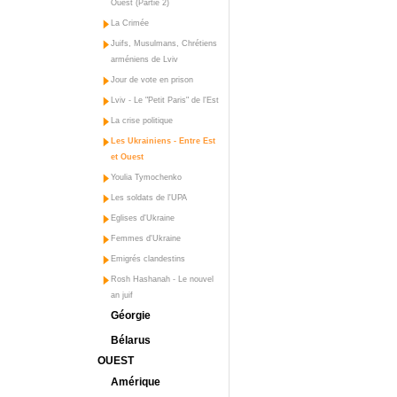
Ouest (Partie 2)
La Crimée
Juifs, Musulmans, Chrétiens
arméniens de Lviv
Jour de vote en prison
Lviv - Le "Petit Paris" de l'Est
La crise politique
Les Ukrainiens - Entre Est
et Ouest
Youlia Tymochenko
Les soldats de l'UPA
Eglises d'Ukraine
Femmes d'Ukraine
Emigrés clandestins
Rosh Hashanah - Le nouvel
an juif
Géorgie
Bélarus
OUEST
Amérique