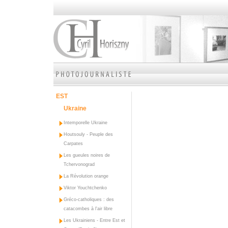
EST
Ukraine
Intemporelle Ukraine
Houtsouly - Peuple des
Carpates
Les gueules noires de
Tchervonograd
La Révolution orange
Viktor Youchtchenko
Gréco-catholiques : des
catacombes à l'air libre
Les Ukrainiens - Entre Est et