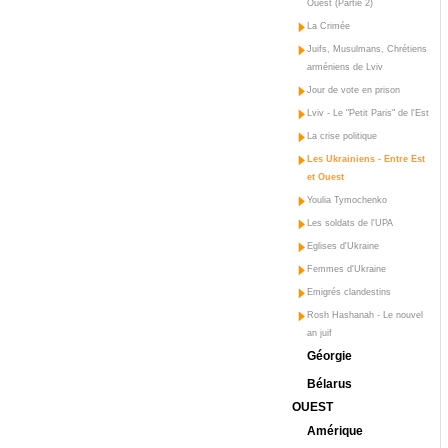
Ouest (Partie 2)
La Crimée
Juifs, Musulmans, Chrétiens
arméniens de Lviv
Jour de vote en prison
Lviv - Le "Petit Paris" de l'Est
La crise politique
Les Ukrainiens - Entre Est
et Ouest
Youlia Tymochenko
Les soldats de l'UPA
Eglises d'Ukraine
Femmes d'Ukraine
Emigrés clandestins
Rosh Hashanah - Le nouvel
an juif
Géorgie
Bélarus
OUEST
Amérique