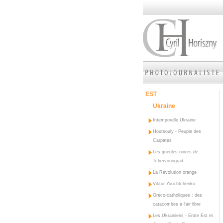
EST
Ukraine
Intemporelle Ukraine
Houtsouly - Peuple des
Carpates
Les gueules noires de
Tchervonograd
La Révolution orange
Viktor Youchtchenko
Gréco-catholiques : des
catacombes à l'air libre
Les Ukrainiens - Entre Est et