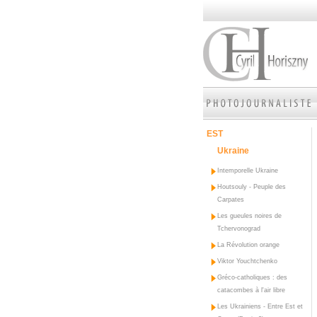
EST
Ukraine
Intemporelle Ukraine
Houtsouly - Peuple des
Carpates
Les gueules noires de
Tchervonograd
La Révolution orange
Viktor Youchtchenko
Gréco-catholiques : des
catacombes à l'air libre
Les Ukrainiens - Entre Est et