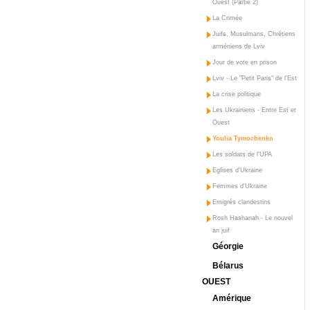
Ouest (Partie 2)
La Crimée
Juifs, Musulmans, Chrétiens
arméniens de Lviv
Jour de vote en prison
Lviv - Le "Petit Paris" de l'Est
La crise politique
Les Ukrainiens - Entre Est et
Ouest
Youlia Tymochenko
Les soldats de l'UPA
Eglises d'Ukraine
Femmes d'Ukraine
Emigrés clandestins
Rosh Hashanah - Le nouvel
an juif
Géorgie
Bélarus
OUEST
Amérique