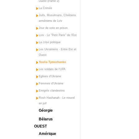
Ouest (Partie 2)
La Crimée
Juifs, Musulmans, Chrétiens
arméniens de Lviv
Jour de vote en prison
Lviv - Le "Petit Paris" de l'Est
La crise politique
Les Ukrainiens - Entre Est et
Ouest
Youlia Tymochenko
Les soldats de l'UPA
Eglises d'Ukraine
Femmes d'Ukraine
Emigrés clandestins
Rosh Hashanah - Le nouvel
an juif
Géorgie
Bélarus
OUEST
Amérique