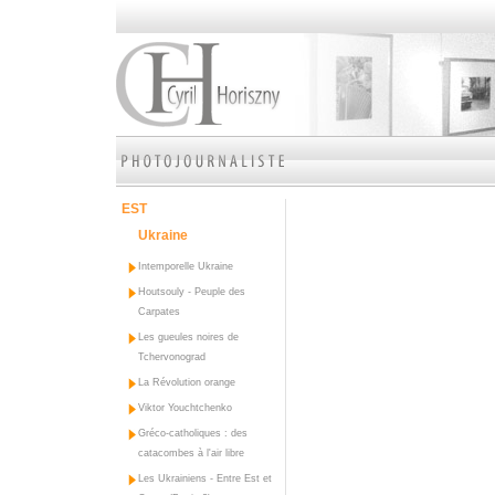
EST
Ukraine
Intemporelle Ukraine
Houtsouly - Peuple des
Carpates
Les gueules noires de
Tchervonograd
La Révolution orange
Viktor Youchtchenko
Gréco-catholiques : des
catacombes à l'air libre
Les Ukrainiens - Entre Est et