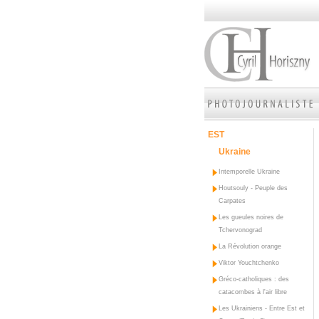
EST
Ukraine
Intemporelle Ukraine
Houtsouly - Peuple des
Carpates
Les gueules noires de
Tchervonograd
La Révolution orange
Viktor Youchtchenko
Gréco-catholiques : des
catacombes à l'air libre
Les Ukrainiens - Entre Est et