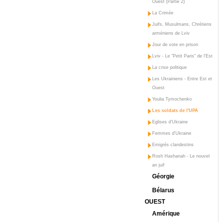
Ouest (Partie 2)
La Crimée
Juifs, Musulmans, Chrétiens
arméniens de Lviv
Jour de vote en prison
Lviv - Le "Petit Paris" de l'Est
La crise politique
Les Ukrainiens - Entre Est et
Ouest
Youlia Tymochenko
Les soldats de l'UPA
Eglises d'Ukraine
Femmes d'Ukraine
Emigrés clandestins
Rosh Hashanah - Le nouvel
an juif
Géorgie
Bélarus
OUEST
Amérique