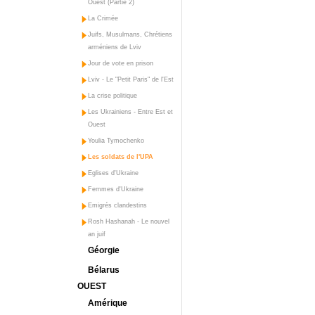
Ouest (Partie 2)
La Crimée
Juifs, Musulmans, Chrétiens
arméniens de Lviv
Jour de vote en prison
Lviv - Le "Petit Paris" de l'Est
La crise politique
Les Ukrainiens - Entre Est et
Ouest
Youlia Tymochenko
Les soldats de l'UPA
Eglises d'Ukraine
Femmes d'Ukraine
Emigrés clandestins
Rosh Hashanah - Le nouvel
an juif
Géorgie
Bélarus
OUEST
Amérique