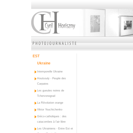
EST
Ukraine
Intemporelle Ukraine
Houtsouly - Peuple des
Carpates
Les gueules noires de
Tchervonograd
La Révolution orange
Viktor Youchtchenko
Gréco-catholiques : des
catacombes à l'air libre
Les Ukrainiens - Entre Est et