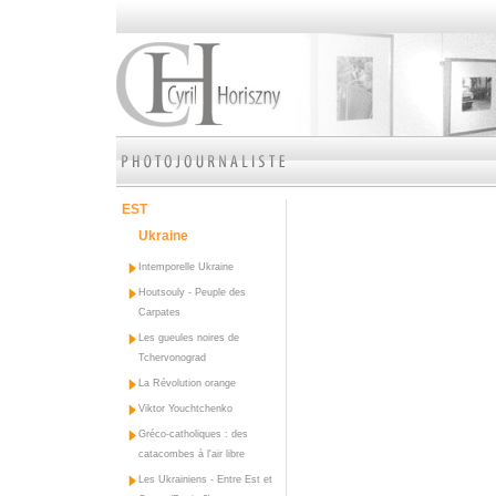
EST
Ukraine
Intemporelle Ukraine
Houtsouly - Peuple des
Carpates
Les gueules noires de
Tchervonograd
La Révolution orange
Viktor Youchtchenko
Gréco-catholiques : des
catacombes à l'air libre
Les Ukrainiens - Entre Est et