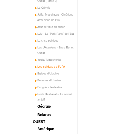
Ouest (Partie 2)
La Crimée
Juifs, Musulmans, Chrétiens
arméniens de Lviv
Jour de vote en prison
Lviv - Le "Petit Paris" de l'Est
La crise politique
Les Ukrainiens - Entre Est et
Ouest
Youlia Tymochenko
Les soldats de l'UPA
Eglises d'Ukraine
Femmes d'Ukraine
Emigrés clandestins
Rosh Hashanah - Le nouvel
an juif
Géorgie
Bélarus
OUEST
Amérique