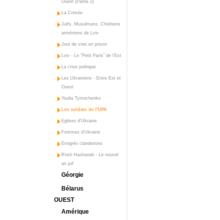
Ouest (Partie 2)
La Crimée
Juifs, Musulmans, Chrétiens
arméniens de Lviv
Jour de vote en prison
Lviv - Le "Petit Paris" de l'Est
La crise politique
Les Ukrainiens - Entre Est et
Ouest
Youlia Tymochenko
Les soldats de l'UPA
Eglises d'Ukraine
Femmes d'Ukraine
Emigrés clandestins
Rosh Hashanah - Le nouvel
an juif
Géorgie
Bélarus
OUEST
Amérique