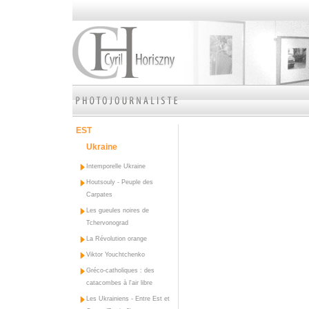
EST
Ukraine
Intemporelle Ukraine
Houtsouly - Peuple des
Carpates
Les gueules noires de
Tchervonograd
La Révolution orange
Viktor Youchtchenko
Gréco-catholiques : des
catacombes à l'air libre
Les Ukrainiens - Entre Est et