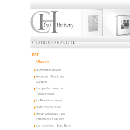
EST
Ukraine
Intemporelle Ukraine
Houtsouly - Peuple des
Carpates
Les gueules noires de
Tchervonograd
La Révolution orange
Viktor Youchtchenko
Gréco-catholiques : des
catacombes à l'air libre
Les Ukrainiens - Entre Est et