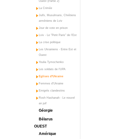
Ouest (Partie 2)
La Crimée
Juifs, Musulmans, Chrétiens
arméniens de Lviv
Jour de vote en prison
Lviv - Le "Petit Paris" de l'Est
La crise politique
Les Ukrainiens - Entre Est et
Ouest
Youlia Tymochenko
Les soldats de l'UPA
Eglises d'Ukraine
Femmes d'Ukraine
Emigrés clandestins
Rosh Hashanah - Le nouvel
an juif
Géorgie
Bélarus
OUEST
Amérique