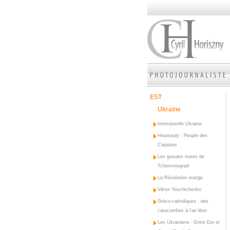
EST
Ukraine
Intemporelle Ukraine
Houtsouly - Peuple des
Carpates
Les gueules noires de
Tchervonograd
La Révolution orange
Viktor Youchtchenko
Gréco-catholiques : des
catacombes à l'air libre
Les Ukrainiens - Entre Est et