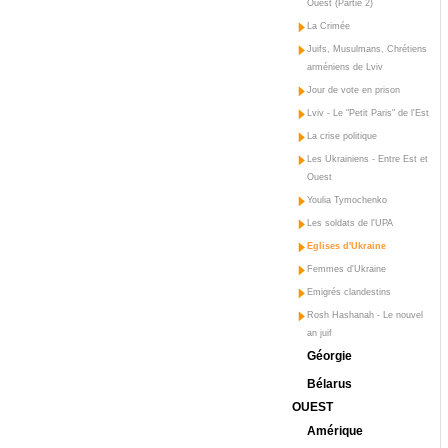
Ouest (Partie 2)
La Crimée
Juifs, Musulmans, Chrétiens
arméniens de Lviv
Jour de vote en prison
Lviv - Le "Petit Paris" de l'Est
La crise politique
Les Ukrainiens - Entre Est et
Ouest
Youlia Tymochenko
Les soldats de l'UPA
Eglises d'Ukraine
Femmes d'Ukraine
Emigrés clandestins
Rosh Hashanah - Le nouvel
an juif
Géorgie
Bélarus
OUEST
Amérique