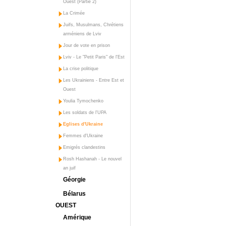
Ouest (Partie 2)
La Crimée
Juifs, Musulmans, Chrétiens
arméniens de Lviv
Jour de vote en prison
Lviv - Le "Petit Paris" de l'Est
La crise politique
Les Ukrainiens - Entre Est et
Ouest
Youlia Tymochenko
Les soldats de l'UPA
Eglises d'Ukraine
Femmes d'Ukraine
Emigrés clandestins
Rosh Hashanah - Le nouvel
an juif
Géorgie
Bélarus
OUEST
Amérique