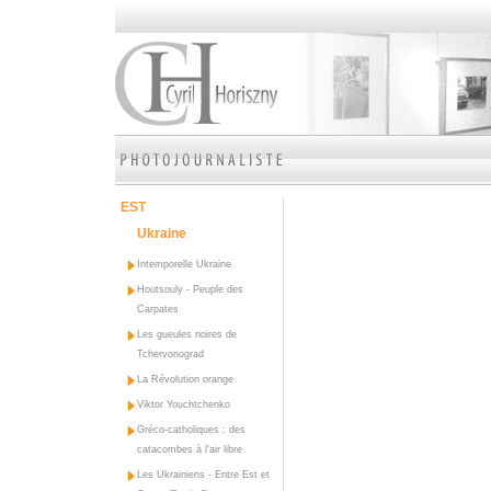
EST
Ukraine
Intemporelle Ukraine
Houtsouly - Peuple des
Carpates
Les gueules noires de
Tchervonograd
La Révolution orange
Viktor Youchtchenko
Gréco-catholiques : des
catacombes à l'air libre
Les Ukrainiens - Entre Est et