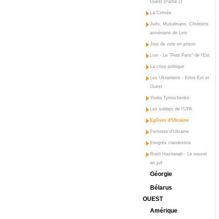
Ouest (Partie 2)
La Crimée
Juifs, Musulmans, Chrétiens
arméniens de Lviv
Jour de vote en prison
Lviv - Le "Petit Paris" de l'Est
La crise politique
Les Ukrainiens - Entre Est et
Ouest
Youlia Tymochenko
Les soldats de l'UPA
Eglises d'Ukraine
Femmes d'Ukraine
Emigrés clandestins
Rosh Hashanah - Le nouvel
an juif
Géorgie
Bélarus
OUEST
Amérique