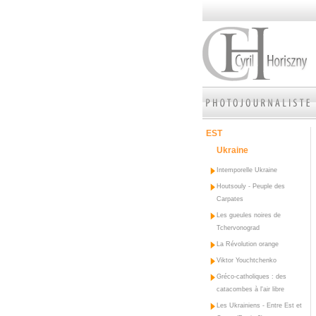
EST
Ukraine
Intemporelle Ukraine
Houtsouly - Peuple des
Carpates
Les gueules noires de
Tchervonograd
La Révolution orange
Viktor Youchtchenko
Gréco-catholiques : des
catacombes à l'air libre
Les Ukrainiens - Entre Est et