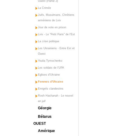
Ouest (Partie 2)
La Crimée
Juifs, Musulmans, Chrétiens
arméniens de Lviv
Jour de vote en prison
Lviv - Le "Petit Paris" de l'Est
La crise politique
Les Ukrainiens - Entre Est et
Ouest
Youlia Tymochenko
Les soldats de l'UPA
Eglises d'Ukraine
Femmes d'Ukraine
Emigrés clandestins
Rosh Hashanah - Le nouvel
an juif
Géorgie
Bélarus
OUEST
Amérique