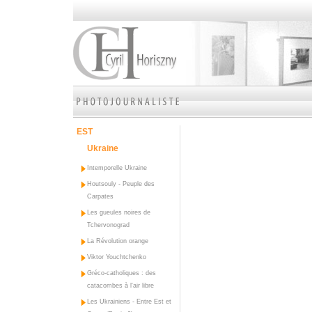
EST
Ukraine
Intemporelle Ukraine
Houtsouly - Peuple des
Carpates
Les gueules noires de
Tchervonograd
La Révolution orange
Viktor Youchtchenko
Gréco-catholiques : des
catacombes à l'air libre
Les Ukrainiens - Entre Est et