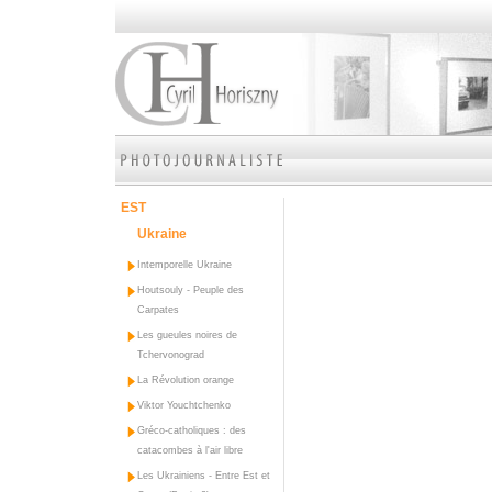
EST
Ukraine
Intemporelle Ukraine
Houtsouly - Peuple des
Carpates
Les gueules noires de
Tchervonograd
La Révolution orange
Viktor Youchtchenko
Gréco-catholiques : des
catacombes à l'air libre
Les Ukrainiens - Entre Est et