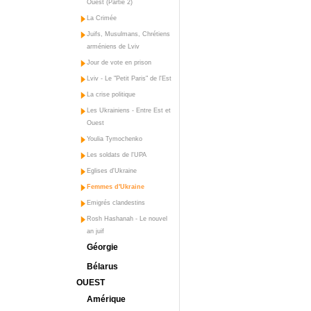
Ouest (Partie 2)
La Crimée
Juifs, Musulmans, Chrétiens
arméniens de Lviv
Jour de vote en prison
Lviv - Le "Petit Paris" de l'Est
La crise politique
Les Ukrainiens - Entre Est et
Ouest
Youlia Tymochenko
Les soldats de l'UPA
Eglises d'Ukraine
Femmes d'Ukraine
Emigrés clandestins
Rosh Hashanah - Le nouvel
an juif
Géorgie
Bélarus
OUEST
Amérique