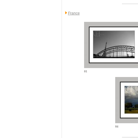
France
01
04