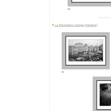
04
La Révolution orange (Ukraine)
01