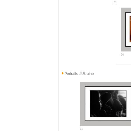
01
04
Portraits d'Ukraine
01