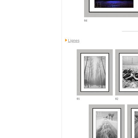
04
Lignes
01
02