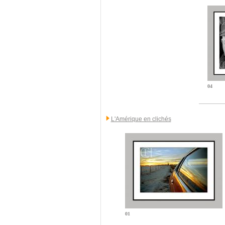
04
L'Amérique en clichés
01