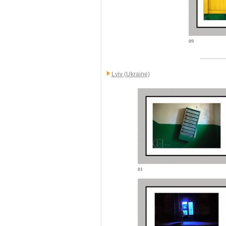
09
Lviv (Ukraine)
01