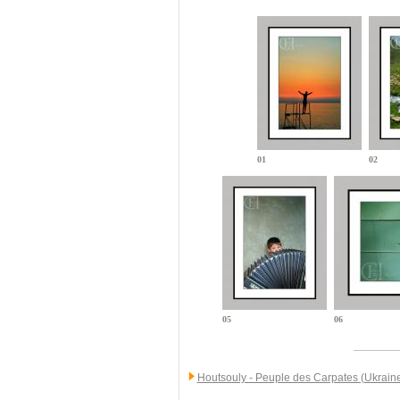
01
02
05
06
Houtsouly - Peuple des Carpates (Ukrain