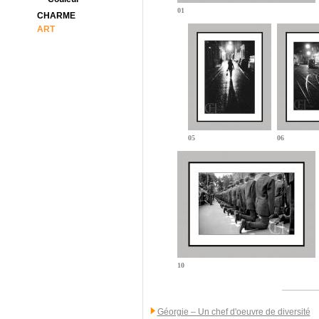
01
CHARME
ART
05
06
10
Géorgie – Un chef d'oeuvre de diversité