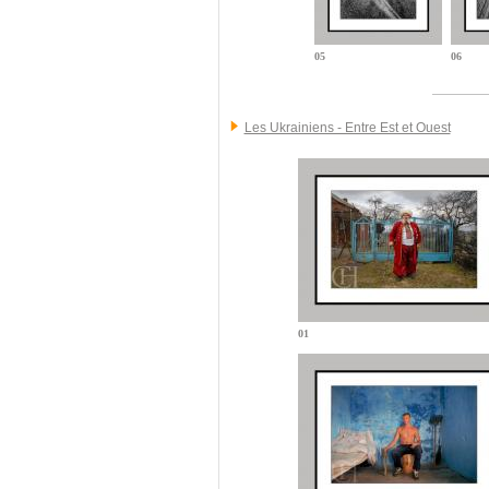
05
06
Les Ukrainiens - Entre Est et Ouest
01