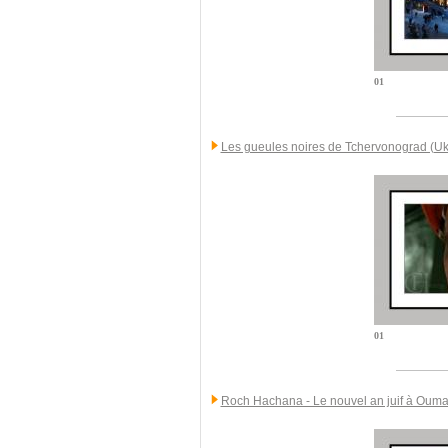
01
Les gueules noires de Tchervonograd (Uk
01
Roch Hachana - Le nouvel an juif à Ouma