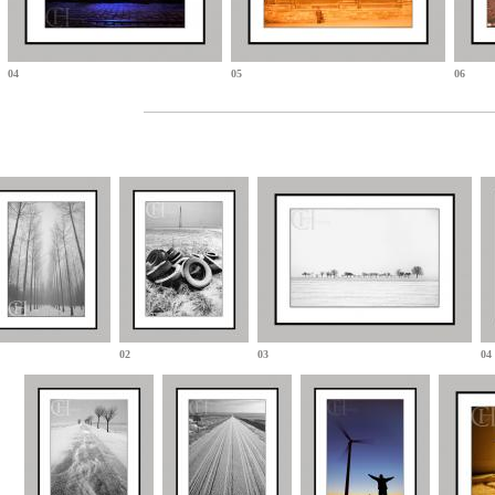
04
05
06
02
03
04