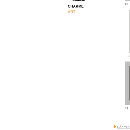
01
CHARME
ART
10
Géorgie 