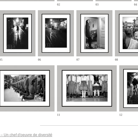
02
03
04
05
06
07
08
11
12
– Un chef d'oeuvre de diversité