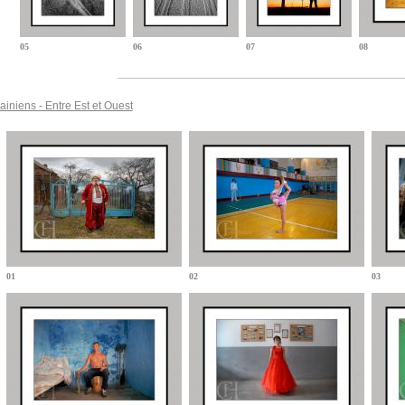
05
06
07
08
ainiens - Entre Est et Ouest
01
02
03