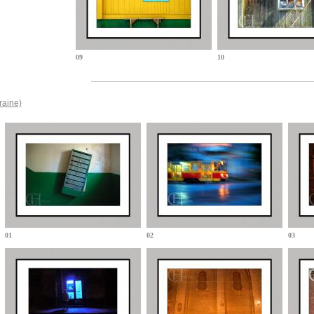
09
10
raine)
01
02
03