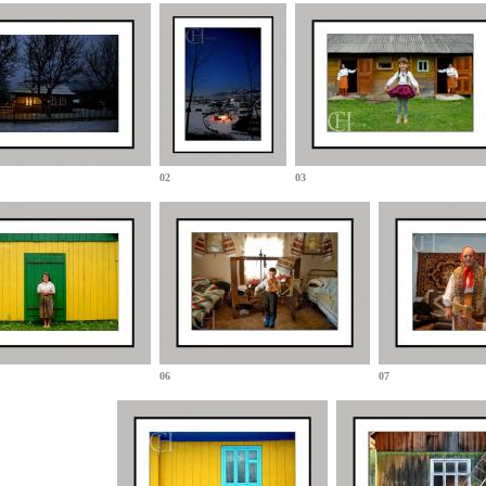
02
03
06
07