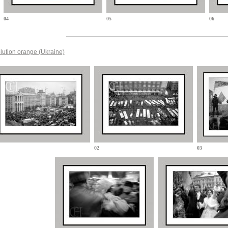
04
05
06
lution orange (Ukraine)
02
03