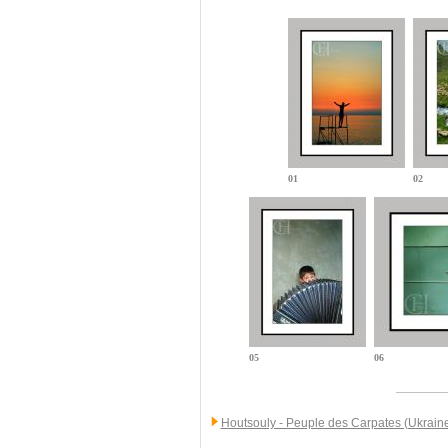
01
02
05
06
Houtsouly - Peuple des Carpates (Ukrain