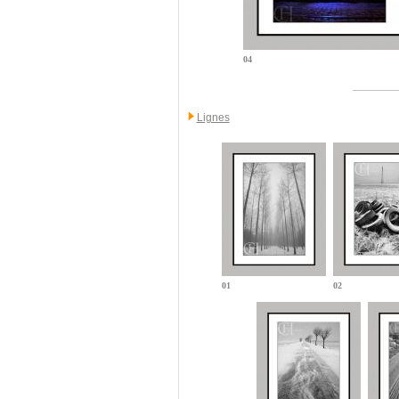
04
Lignes
01
02