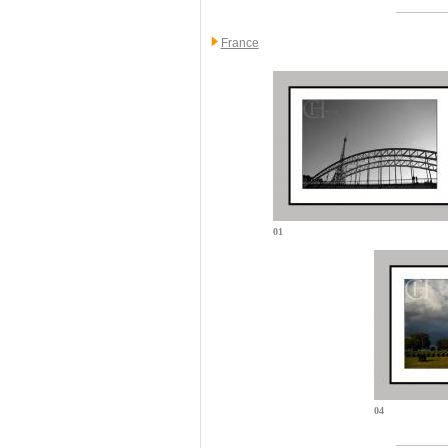
France
01
04