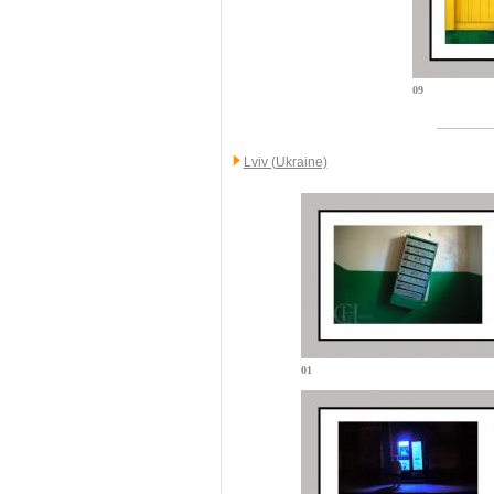
09
Lviv (Ukraine)
01