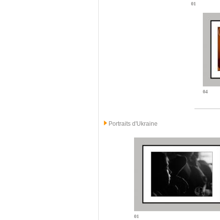
01
04
Portraits d'Ukraine
01