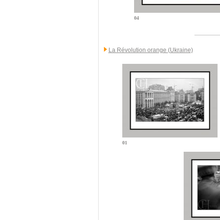
04
La Révolution orange (Ukraine)
01