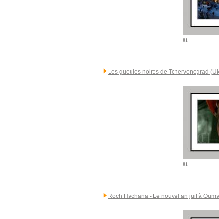
01
Les gueules noires de Tchervonograd (Uk
01
Roch Hachana - Le nouvel an juif à Ouma