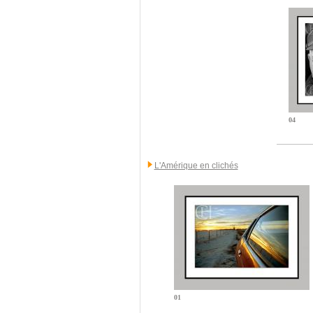
04
L'Amérique en clichés
01