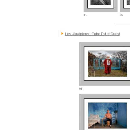
05
06
Les Ukrainiens - Entre Est et Ouest
01