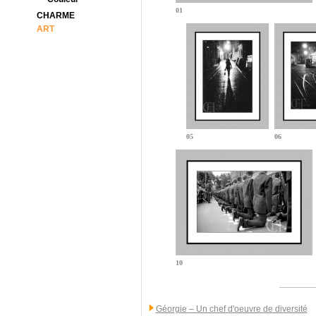
01
CHARME
ART
05
06
10
Géorgie – Un chef d'oeuvre de diversité