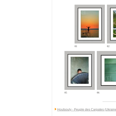
01
02
05
06
Houtsouly - Peuple des Carpates (Ukrain