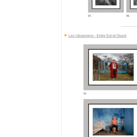
05
06
Les Ukrainiens - Entre Est et Ouest
01