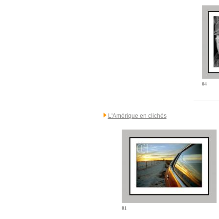
04
L'Amérique en clichés
01