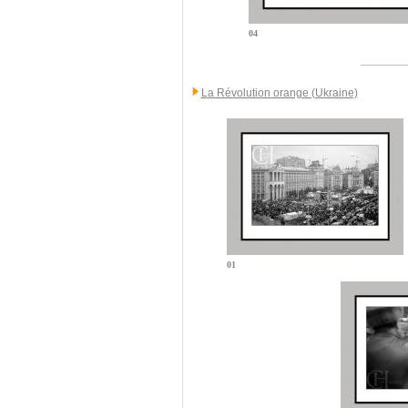
04
La Révolution orange (Ukraine)
01