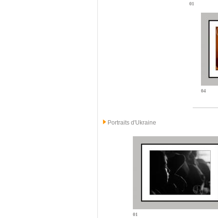
01
04
Portraits d'Ukraine
01