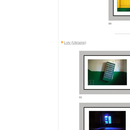
09
Lviv (Ukraine)
01