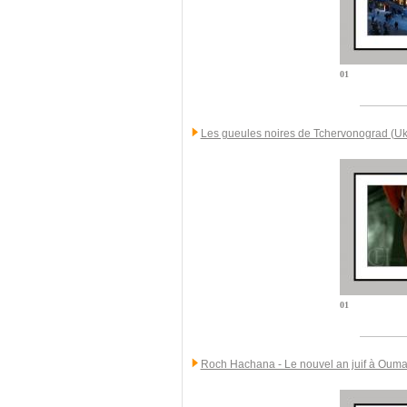
01
Les gueules noires de Tchervonograd (Uk
01
Roch Hachana - Le nouvel an juif à Ouma