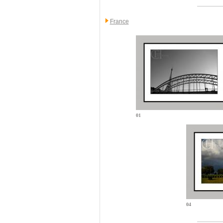
France
01
04