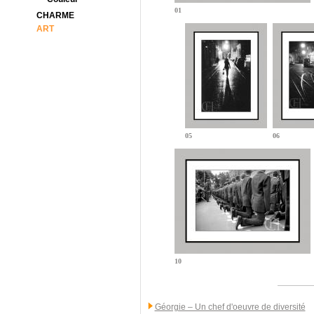
01
CHARME
ART
05
06
10
Géorgie – Un chef d'oeuvre de diversité