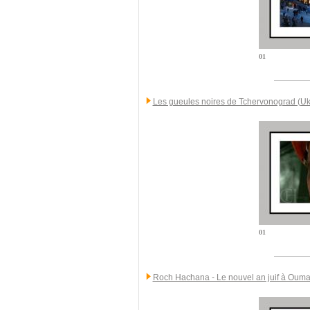
01
Les gueules noires de Tchervonograd (Uk
01
Roch Hachana - Le nouvel an juif à Ouma