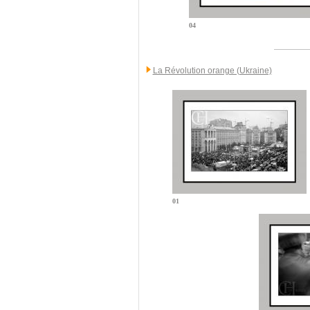
04
La Révolution orange (Ukraine)
01