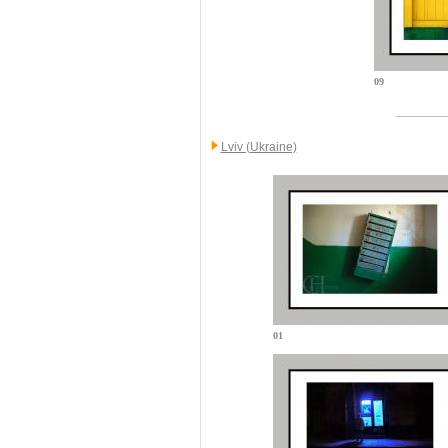
09
Lviv (Ukraine)
01