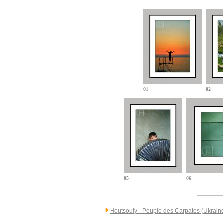
01
02
05
06
Houtsouly - Peuple des Carpates (Ukrain