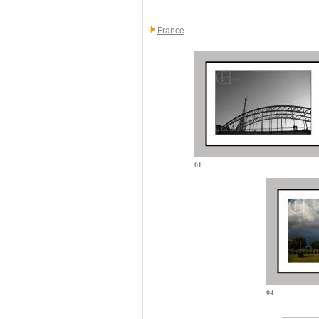
France
01
04