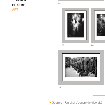
01
CHARME
ART
05
06
10
Géorgie – Un chef d'oeuvre de diversité