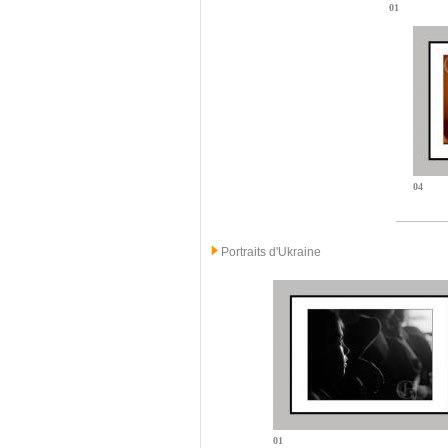
01
04
Portraits d'Ukraine
01