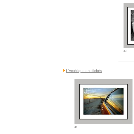
04
L'Amérique en clichés
01