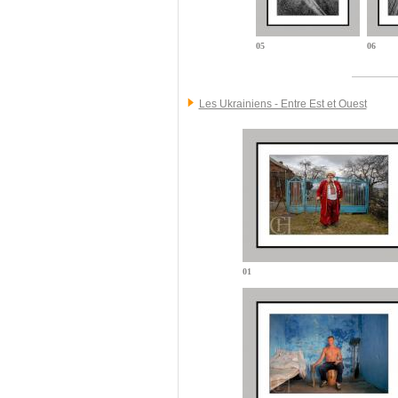
05
06
Les Ukrainiens - Entre Est et Ouest
01