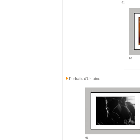
01
04
Portraits d'Ukraine
01