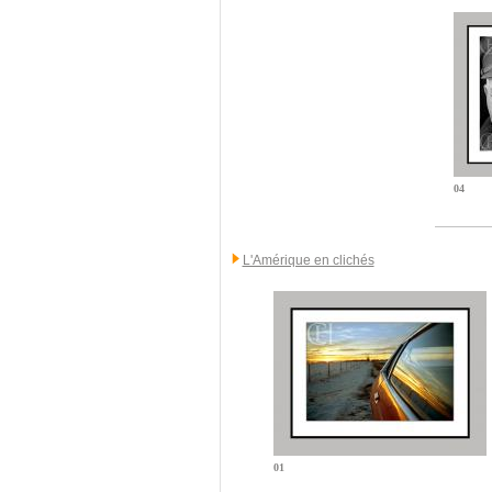
04
L'Amérique en clichés
01