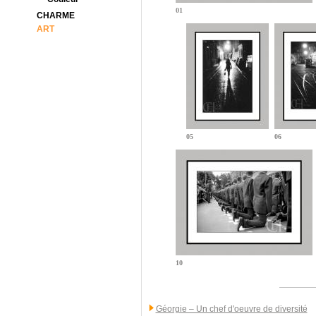
01
CHARME
ART
05
06
10
Géorgie – Un chef d'oeuvre de diversité