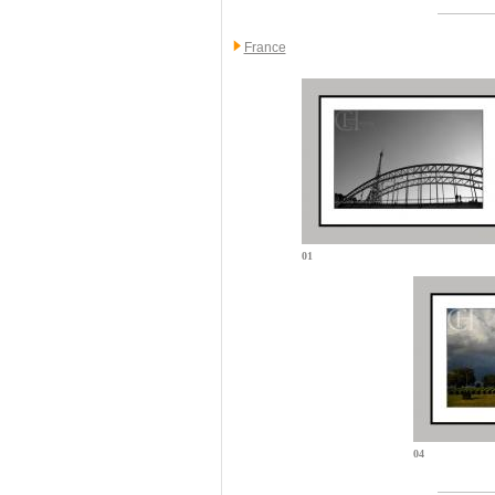
France
01
04