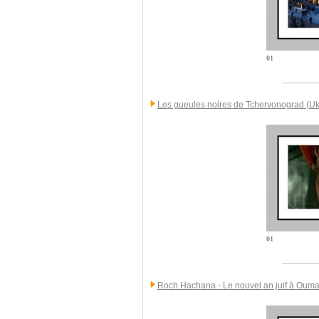
01
Les gueules noires de Tchervonograd (Uk
01
Roch Hachana - Le nouvel an juif à Ouma