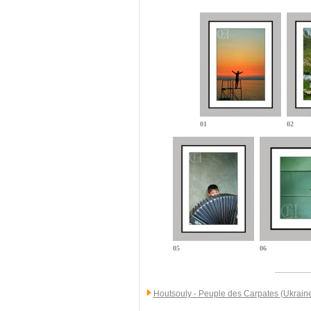
01
02
05
06
Houtsouly - Peuple des Carpates (Ukrain