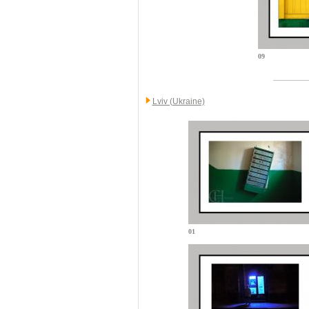
09
Lviv (Ukraine)
01