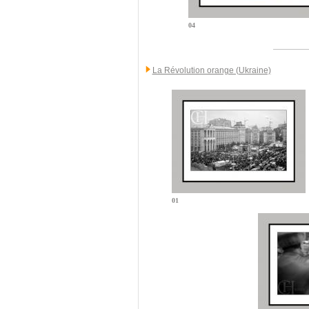
04
La Révolution orange (Ukraine)
01