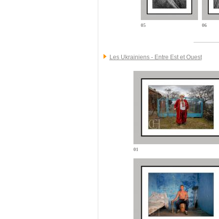
05
06
Les Ukrainiens - Entre Est et Ouest
01