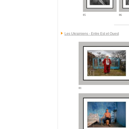
05
06
Les Ukrainiens - Entre Est et Ouest
01