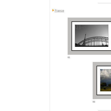
France
01
04