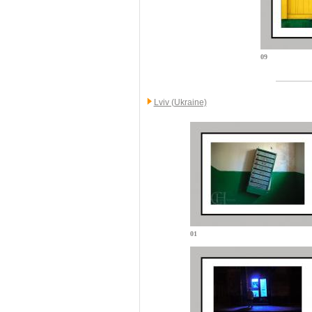
09
Lviv (Ukraine)
01