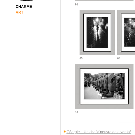
01
CHARME
ART
05
06
10
Géorgie – Un chef d'oeuvre de diversité