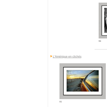
04
L'Amérique en clichés
01