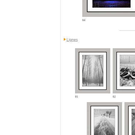
04
Lignes
01
02