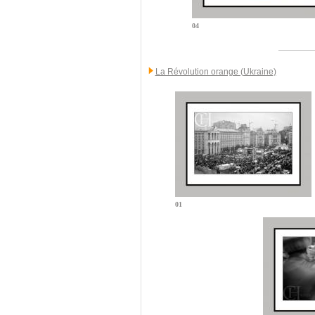
04
La Révolution orange (Ukraine)
01