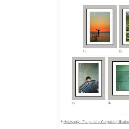
01
02
05
06
Houtsouly - Peuple des Carpates (Ukrain