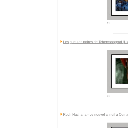
01
Les gueules noires de Tchervonograd (Uk
01
Roch Hachana - Le nouvel an juif à Ouma