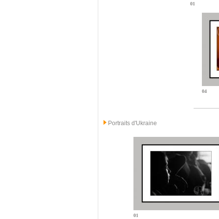
01
04
Portraits d'Ukraine
01