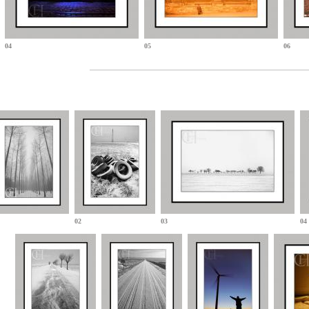
04
05
06
02
03
04