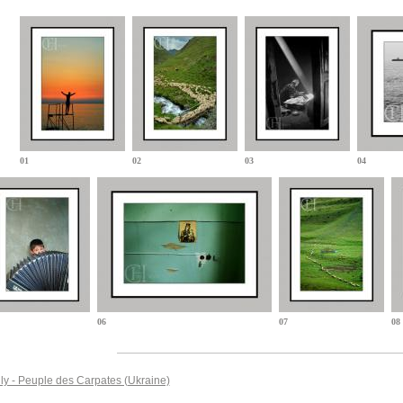
01
02
03
04
06
07
08
ly - Peuple des Carpates (Ukraine)