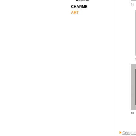
01
CHARME
ART
10
Géorgie 