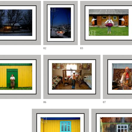
02
03
06
07