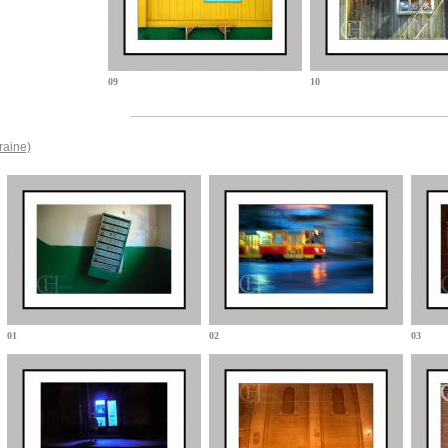
09
10
raine)
01
02
03