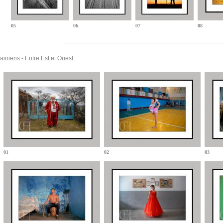
05
06
07
08
ainiens - Entre Est et Ouest
01
02
03