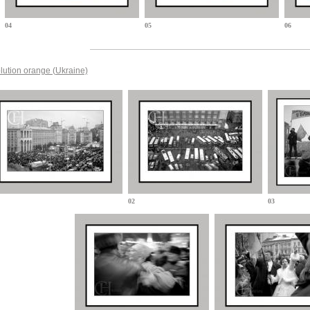
04
05
06
lution orange (Ukraine)
02
03