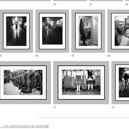
02
03
04
05
06
07
08
11
12
– Un chef d'oeuvre de diversité