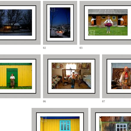
02
03
06
07