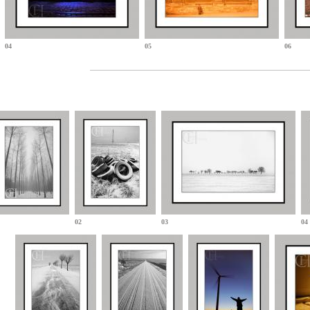
04
05
06
02
03
04