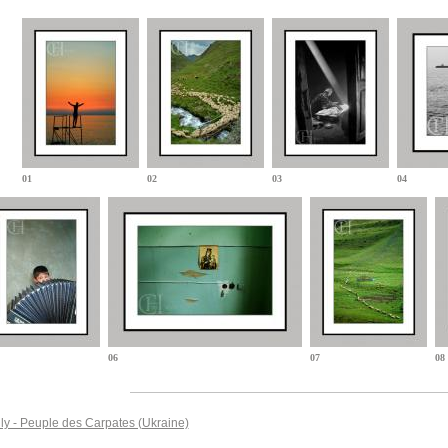
01
02
03
04
06
07
08
ly - Peuple des Carpates (Ukraine)