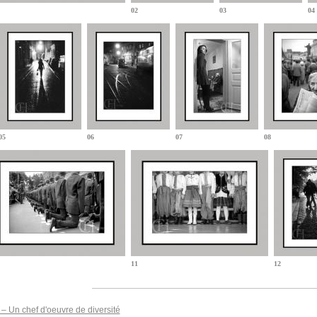
02
03
04
05
06
07
08
11
12
– Un chef d'oeuvre de diversité