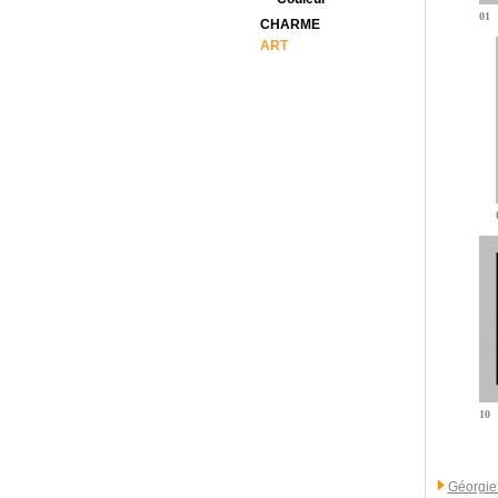
01
CHARME
ART
10
Géorgie 