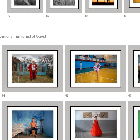
05
06
07
08
ainiens - Entre Est et Ouest
01
02
03