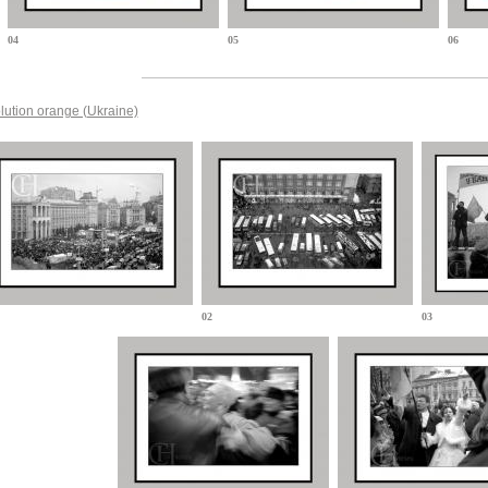
04
05
06
lution orange (Ukraine)
02
03