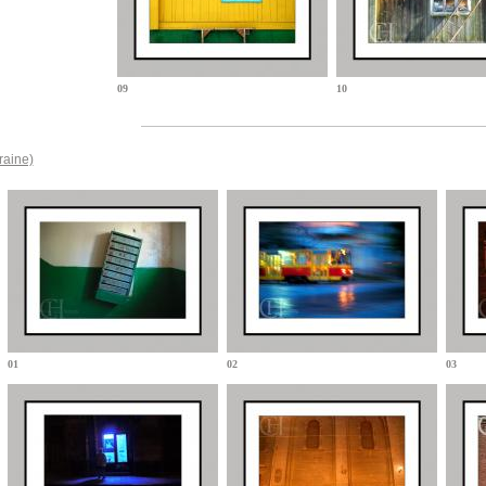
09
10
raine)
01
02
03