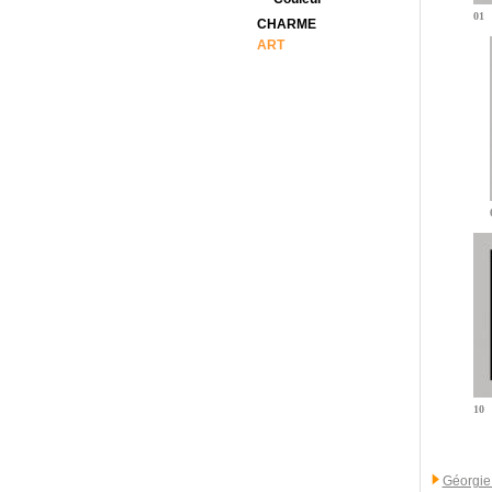
01
CHARME
ART
10
Géorgie 