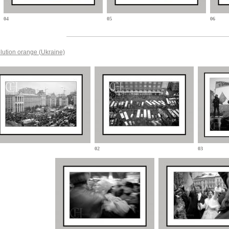
04
05
06
lution orange (Ukraine)
02
03