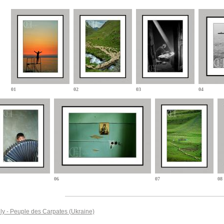
01
02
03
04
06
07
08
ly - Peuple des Carpates (Ukraine)