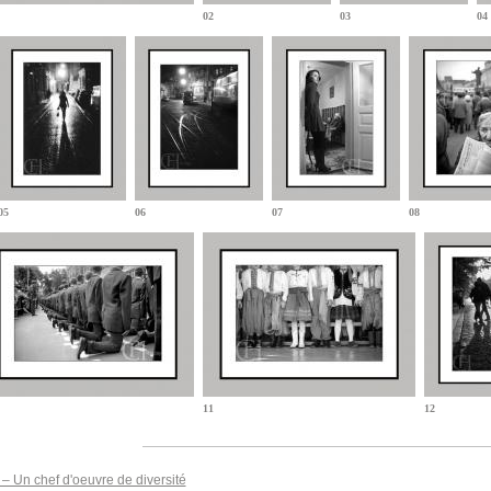
02
03
04
05
06
07
08
11
12
– Un chef d'oeuvre de diversité