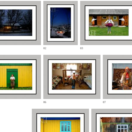
02
03
06
07