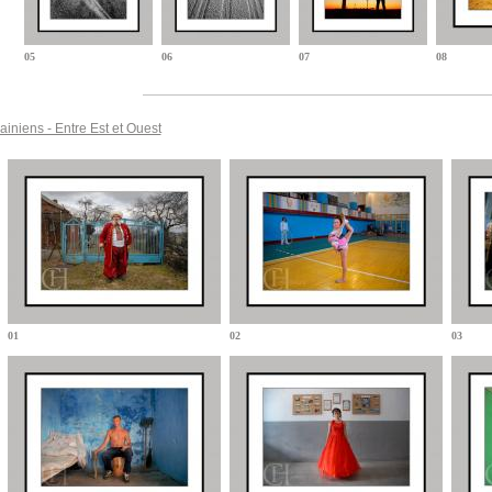
05
06
07
08
ainiens - Entre Est et Ouest
01
02
03