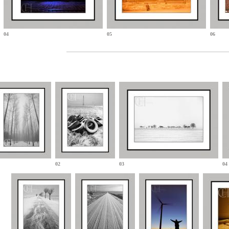
04
05
06
02
03
04