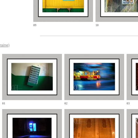
09
10
raine)
01
02
03