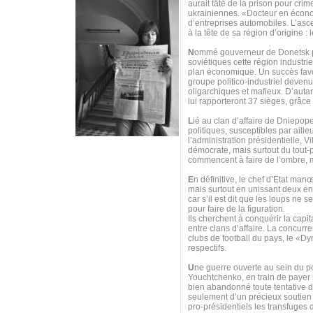
aurait tâté de la prison pour cr
ukrainiennes. «Docteur en économ
d’entreprises automobiles. L’asc
à la tête de sa région d’origine :
N
ommé gouverneur de Donetsk par 
soviétiques cette région industri
plan économique. Un succès favor
groupe politico-industriel deven
oligarchiques et mafieux. D’autan
lui rapporteront 37 sièges, grâce
L
ié au clan d’affaire de Dniepope
politiques, susceptibles par aille
l’administration présidentielle, 
démocrate, mais surtout du tout-
commencent à faire de l’ombre, 
E
n définitive, le chef d’Etat man
mais surtout en unissant deux e
car s’il est dit que les loups ne
pour faire de la figuration.
Ils cherchent à conquérir la capit
entre clans d’affaire. La concurre
clubs de football du pays, le «Dy
respectifs.
U
ne guerre ouverte au sein du p
Youchtchenko, en train de payer s
bien abandonné toute tentative d
seulement d’un précieux soutien 
pro-présidentiels les transfuge