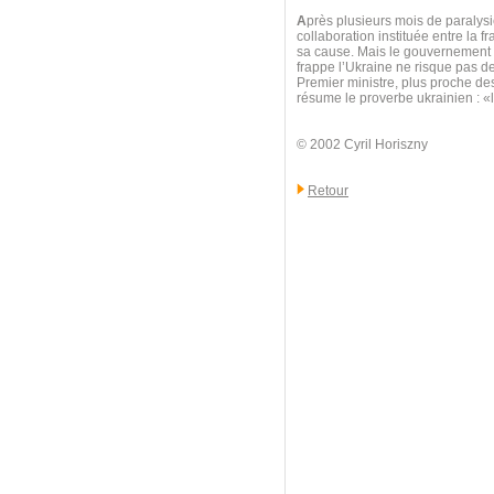
A
près plusieurs mois de paralysie
collaboration instituée entre la f
sa cause. Mais le gouvernement au
frappe l’Ukraine ne risque pas d
Premier ministre, plus proche d
résume le proverbe ukrainien : 
© 2002 Cyril Horiszny
Retour