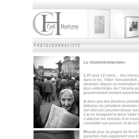
La «Donetskonnection»
1
,95 pour 115 kilos… des mensura
dans le roc, Viktor Yanoukovitch, 
ukrainien depuis sa nomination 
plus «réformiste» de l’Ukraine p
gouvernement doivent assurément
A
deux ans des élections préside
déboires du président ukrainien 
son discours peuvent laisser son
Car en limogeant le terne Viktor
s’attacher les services d’un homm
consolider son pouvoir, et de lui fa
R
éputé pour sa poigne de fer et
garanties mais également une inf