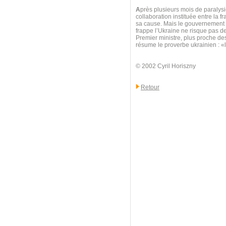
A
près plusieurs mois de paralysie
collaboration instituée entre la f
sa cause. Mais le gouvernement au
frappe l’Ukraine ne risque pas d
Premier ministre, plus proche d
résume le proverbe ukrainien : 
© 2002 Cyril Horiszny
Retour