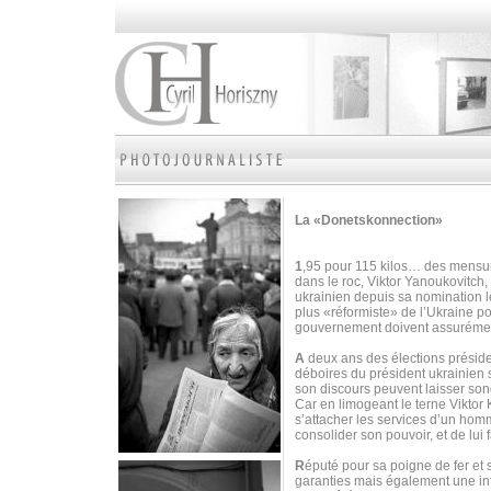
La «Donetskonnection»
1
,95 pour 115 kilos… des mensura
dans le roc, Viktor Yanoukovitch, 
ukrainien depuis sa nomination 
plus «réformiste» de l’Ukraine p
gouvernement doivent assurément
A
deux ans des élections préside
déboires du président ukrainien 
son discours peuvent laisser son
Car en limogeant le terne Viktor
s’attacher les services d’un homm
consolider son pouvoir, et de lui fa
R
éputé pour sa poigne de fer et
garanties mais également une inf