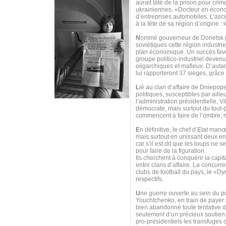
aurait tâté de la prison pour cr
ukrainiennes. «Docteur en économ
d’entreprises automobiles. L’asc
à la tête de sa région d’origine :
N
ommé gouverneur de Donetsk par 
soviétiques cette région industri
plan économique. Un succès favor
groupe politico-industriel deven
oligarchiques et mafieux. D’autan
lui rapporteront 37 sièges, grâce
L
ié au clan d’affaire de Dniepope
politiques, susceptibles par aille
l’administration présidentielle, 
démocrate, mais surtout du tout-
commencent à faire de l’ombre, 
E
n définitive, le chef d’Etat man
mais surtout en unissant deux e
car s’il est dit que les loups ne
pour faire de la figuration.
Ils cherchent à conquérir la capit
entre clans d’affaire. La concurre
clubs de football du pays, le «Dy
respectifs.
U
ne guerre ouverte au sein du p
Youchtchenko, en train de payer s
bien abandonné toute tentative d
seulement d’un précieux soutien 
pro-présidentiels les transfuge