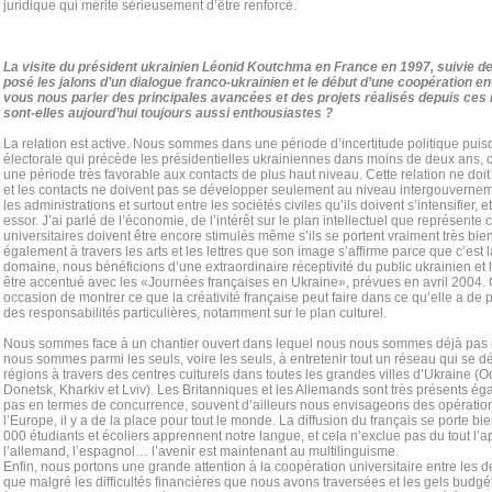
juridique qui mérite sérieusement d’être renforcé.
La visite du président ukrainien Léonid Koutchma en France en 1997, suivie d
posé les jalons d’un dialogue franco-ukrainien et le début d’une coopération e
vous nous parler des principales avancées et des projets réalisés depuis ces 
sont-elles aujourd’hui toujours aussi enthousiastes ?
La relation est active. Nous sommes dans une période d’incertitude politique pui
électorale qui précède les présidentielles ukrainiennes dans moins de deux ans, c
une période très favorable aux contacts de plus haut niveau. Cette relation ne doit
et les contacts ne doivent pas se développer seulement au niveau intergouvernem
les administrations et surtout entre les sociétés civiles qu’ils doivent s’intensifier, 
essor. J’ai parlé de l’économie, de l’intérêt sur le plan intellectuel que représent
universitaires doivent être encore stimulés même s’ils se portent vraiment très bien
également à travers les arts et les lettres que son image s’affirme parce que c’est 
domaine, nous bénéficions d’une extraordinaire réceptivité du public ukrainien et l’
être accentué avec les «Journées françaises en Ukraine», prévues en avril 2004.
occasion de montrer ce que la créativité française peut faire dans ce qu’elle a de p
des responsabilités particulières, notamment sur le plan culturel.
Nous sommes face à un chantier ouvert dans lequel nous nous sommes déjà pas m
nous sommes parmi les seuls, voire les seuls, à entretenir tout un réseau qui se 
régions à travers des centres culturels dans toutes les grandes villes d’Ukraine 
Donetsk, Kharkiv et Lviv). Les Britanniques et les Allemands sont très présents ég
pas en termes de concurrence, souvent d’ailleurs nous envisageons des opératio
l’Europe, il y a de la place pour tout le monde. La diffusion du français se porte b
000 étudiants et écoliers apprennent notre langue, et cela n’exclue pas du tout l’a
l’allemand, l’espagnol… l’avenir est maintenant au multilinguisme.
Enfin, nous portons une grande attention à la coopération universitaire entre les 
que malgré les difficultés financières que nous avons traversées et les gels budg