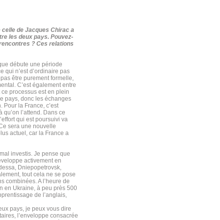
e celle de Jacques Chirac a
ntre les deux pays. Pouvez-
rencontres ? Ces relations
sque débute une période
e qui n’est d’ordinaire pas
 pas être purement formelle,
ental. C’est également entre
et ce processus est en plein
e ce pays, donc les échanges
. Pour la France, c’est
là qu’on l’attend. Dans ce
effort qui est poursuivi va
 Ce sera une nouvelle
lus actuel, car la France a
al investis. Je pense que
développe activement en
(Odessa, Dniepopetrovsk,
alement, tout cela ne se pose
ns combinées. A l’heure de
ien en Ukraine, à peu près 500
pprentissage de l’anglais,
deux pays, je peux vous dire
étaires, l’enveloppe consacrée