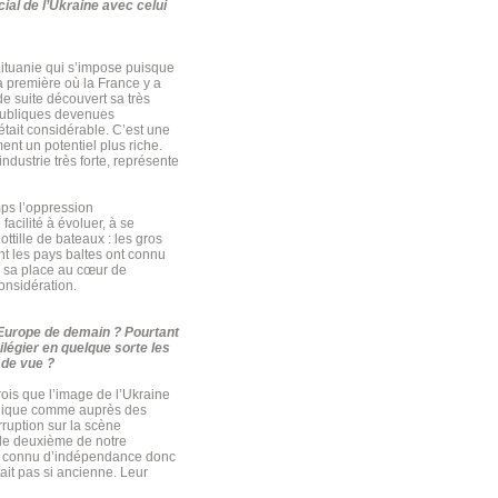
al de l’Ukraine avec celui
Lituanie qui s’impose puisque
a première où la France y a
de suite découvert sa très
épubliques devenues
 était considérable. C’est une
ent un potentiel plus riche.
ndustrie très forte, représente
mps l’oppression
facilité à évoluer, à se
ttille de bateaux : les gros
t les pays baltes ont connu
er sa place au cœur de
considération.
’Europe de demain ? Pourtant
légier en quelque sorte les
 de vue ?
rois que l’image de l’Ukraine
publique comme auprès des
rruption sur la scène
 le deuxième de notre
 pas connu d’indépendance donc
tait pas si ancienne. Leur