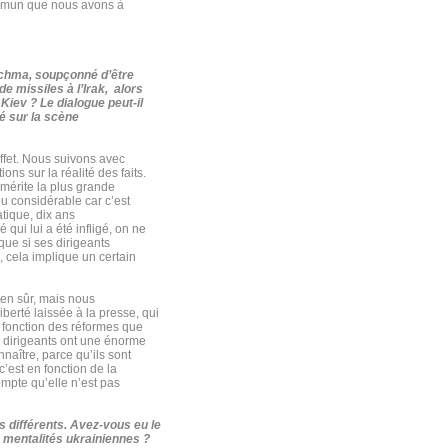
commun que nous avons à
utchma, soupçonné d’être
de missiles à l’Irak, alors
 Kiev ? Le dialogue peut-il
lé sur la scène
fet. Nous suivons avec
ns sur la réalité des faits.
 mérite la plus grande
eu considérable car c’est
atique, dix ans
qui lui a été infligé, on ne
ue si ses dirigeants
s, cela implique un certain
ien sûr, mais nous
iberté laissée à la presse, qui
n fonction des réformes que
s dirigeants ont une énorme
nnaître, parce qu’ils sont
c’est en fonction de la
ompte qu’elle n’est pas
s différents. Avez-vous eu le
 mentalités ukrainiennes ?