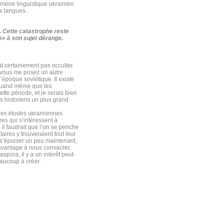
omène linguistique ukrainien
x langues.
. Cette catastrophe reste
e» à son sujet dérange.
ut certainement pas occulter.
à vous me posez un autre
’époque soviétique. Il existe
 quand même que les
tte période, et je serais bien
es historiens un plus grand
 les études ukrainiennes
res qui s’intéressent à
l faudrait que l’on se penche
aires y trouveraient tout leur
 s’épuiser un peu maintenant,
t avantage à nous consacrer.
spora, il y a un intérêt peut-
eaucoup à créer.