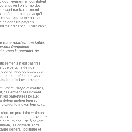
eux qui viennent ici constatent
versités où l’on forme des
ves sont particulièrement
 l’intérieur de ce pays qu’il
 œuvre, que la vie politique
males dans un pays en
est maintenant qu’il faut venir,
 reste relativement faible,
prises françaises
rès vous le potentiel de
stissements n’est pas très
re que certains de nos
on économique du pays, ceci
évolution des réformes, aux
l’Ukraine n’est évidemment pas
om, Val d’Europe
et d’autres,
et, ces entreprises doivent
t les partenaires locaux.
a détermination bien sûr.
 envisager le moyen terme, car
alors on peut faire vraiment
 de l’Ukraine. Elle a provoqué
 alentours et au-delà savent
humain, les contacts entre
cadre général, politique et