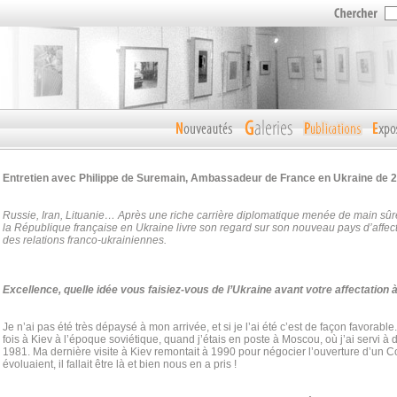
Entretien avec Philippe de Suremain, Ambassadeur de France en Ukraine de 2
Russie, Iran, Lituanie… Après une riche carrière diplomatique menée de main sûre
la République française en Ukraine livre son regard sur son nouveau pays d’affect
des relations franco-ukrainiennes.
Excellence, quelle idée vous faisiez-vous de l’Ukraine avant votre affectation 
Je n’ai pas été très dépaysé à mon arrivée, et si je l’ai été c’est de façon favorabl
fois à Kiev à l’époque soviétique, quand j’étais en poste à Moscou, où j’ai servi à
1981. Ma dernière visite à Kiev remontait à 1990 pour négocier l’ouverture d’un 
évoluaient, il fallait être là et bien nous en a pris !