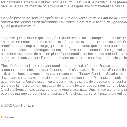
été habitués à entendre d’autres langues surtout à l’Ouest, je pense que ce phén
ne suscite pas vraiment de polémique et que les gens s’accommodent de ces deu
L’année prochaine sera marquée par le 70e anniversaire de la Famine de 1933
aujourd’hui relativement méconnue en France, alors que le terme de «génocid
Qu’en pensez-vous ?
Je pense que ce drame qui a frappé l’Ukraine est un fait historique que l’on ne pe
Est-ce qu’en France on n’en a moins la mémoire qu’ailleurs ? Je n’en sais rien, l
problème beaucoup plus large, qui est ce regard nouveau que l’on doit porter sur l
aujourd’hui plusieurs ouvrages comme le « Livre noir du communisme », je vois
historiens reviennent de plus en plus fréquemment et de façon plus profonde sur ce
surpris si cet anniversaire l’année prochaine ne suscitait chez les journalistes et l
intérêt.
Plus généralement, il y a certainement un grand effort à faire en France, pour que
prennent un peu plus de place. Je pense qu’il n’y a pas suffisamment d’universitai
l’Ukraine. Nous en avons quelques uns comme de Tinguy, Courtois, Sokolov, mais i
davantage sur ce pays qui reste encore assez énigmatique. D’ailleurs, les universit
avantage car la Russie est un vaste pays, mais les sujets de thèse commencent à
alors que là il y a vraiment un travail de fond à effectuer auquel nous aurions tou
C’est d’ailleurs un cas assez général, même si aux Etats-Unis, grâce à une forte dia
être plus marqué de certaines universités. Une chose est sûre, il reste vraiment b
© 2002 Cyril Horiszny
Retour