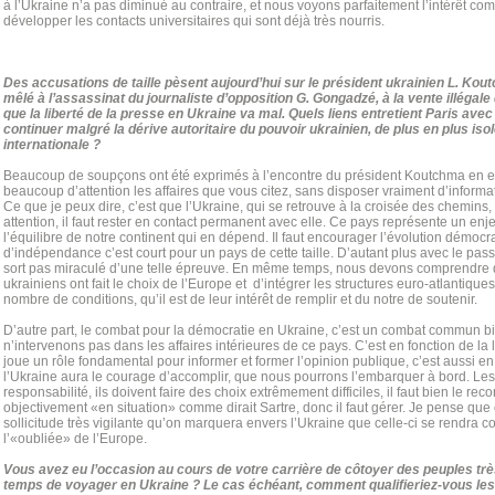
à l’Ukraine n’a pas diminué au contraire, et nous voyons parfaitement l’intérêt 
développer les contacts universitaires qui sont déjà très nourris.
Des accusations de taille pèsent aujourd’hui sur le président ukrainien L. Ko
mêlé à l’assassinat du journaliste d’opposition G. Gongadzé, à la vente illégale 
que la liberté de la presse en Ukraine va mal. Quels liens entretient Paris avec
continuer malgré la dérive autoritaire du pouvoir ukrainien, de plus en plus iso
internationale ?
Beaucoup de soupçons ont été exprimés à l’encontre du président Koutchma en ef
beaucoup d’attention les affaires que vous citez, sans disposer vraiment d’informatio
Ce que je peux dire, c’est que l’Ukraine, qui se retrouve à la croisée des chemins,
attention, il faut rester en contact permanent avec elle. Ce pays représente un enj
l’équilibre de notre continent qui en dépend. Il faut encourager l’évolution démocr
d’indépendance c’est court pour un pays de cette taille. D’autant plus avec le passé 
sort pas miraculé d’une telle épreuve. En même temps, nous devons comprendre q
ukrainiens ont fait le choix de l’Europe et d’intégrer les structures euro-atlantique
nombre de conditions, qu’il est de leur intérêt de remplir et du notre de soutenir.
D’autre part, le combat pour la démocratie en Ukraine, c’est un combat commun b
n’intervenons pas dans les affaires intérieures de ce pays. C’est en fonction de la l
joue un rôle fondamental pour informer et former l’opinion publique, c’est aussi e
l’Ukraine aura le courage d’accomplir, que nous pourrons l’embarquer à bord. Le
responsabilité, ils doivent faire des choix extrêmement difficiles, il faut bien le reco
objectivement «en situation» comme dirait Sartre, donc il faut gérer. Je pense que 
sollicitude très vigilante qu’on marquera envers l’Ukraine que celle-ci se rendra c
l’«oubliée» de l’Europe.
Vous avez eu l’occasion au cours de votre carrière de côtoyer des peuples trè
temps de voyager en Ukraine ? Le cas échéant, comment qualifieriez-vous les