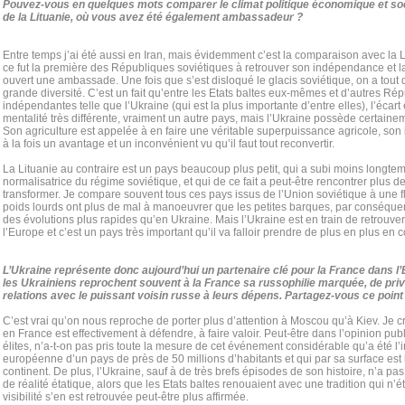
Pouvez-vous en quelques mots comparer le climat politique économique et soci
de la Lituanie, où vous avez été également ambassadeur ?
Entre temps j’ai été aussi en Iran, mais évidemment c’est la comparaison avec la 
ce fut la première des Républiques soviétiques à retrouver son indépendance et l
ouvert une ambassade. Une fois que s’est disloqué le glacis soviétique, on a tout 
grande diversité. C’est un fait qu’entre les Etats baltes eux-mêmes et d’autres R
indépendantes telle que l’Ukraine (qui est la plus importante d’entre elles), l’écart
mentalité très différente, vraiment un autre pays, mais l’Ukraine possède certainem
Son agriculture est appelée à en faire une véritable superpuissance agricole, son i
à la fois un avantage et un inconvénient vu qu’il faut tout reconvertir.
La Lituanie au contraire est un pays beaucoup plus petit, qui a subi moins longte
normalisatrice du régime soviétique, et qui de ce fait a peut-être rencontrer plus de 
transformer. Je compare souvent tous ces pays issus de l’Union soviétique à une flo
poids lourds ont plus de mal à manoeuvrer que les petites barques, par conséquen
des évolutions plus rapides qu’en Ukraine. Mais l’Ukraine est en train de retrouv
l’Europe et c’est un pays très important qu’il va falloir prendre de plus en plus en 
L’Ukraine représente donc aujourd’hui un partenaire clé pour la France dans l
les Ukrainiens reprochent souvent à la France sa russophilie marquée, de privi
relations avec le puissant voisin russe à leurs dépens. Partagez-vous ce point
C’est vrai qu’on nous reproche de porter plus d’attention à Moscou qu’à Kiev. Je c
en France est effectivement à défendre, à faire valoir. Peut-être dans l’opinion 
élites, n’a-t-on pas pris toute la mesure de cet événement considérable qu’a été l’i
européenne d’un pays de près de 50 millions d’habitants et qui par sa surface est
continent. De plus, l’Ukraine, sauf à de très brefs épisodes de son histoire, n’a
de réalité étatique, alors que les Etats baltes renouaient avec une tradition qui n’é
visibilité s’en est retrouvée peut-être plus affirmée.