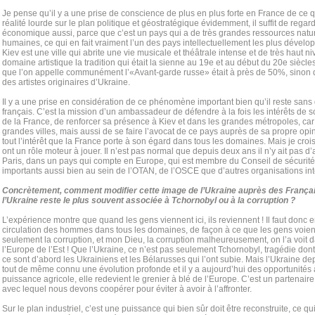
Je pense qu’il y a une prise de conscience de plus en plus forte en France de ce qu
réalité lourde sur le plan politique et géostratégique évidemment, il suffit de regard
économique aussi, parce que c’est un pays qui a de très grandes ressources natu
humaines, ce qui en fait vraiment l’un des pays intellectuellement les plus dévelo
Kiev est une ville qui abrite une vie musicale et théâtrale intense et de très haut ni
domaine artistique la tradition qui était la sienne au 19e et au début du 20e siècl
que l’on appelle communément l’«Avant-garde russe» était à près de 50%, sinon
des artistes originaires d’Ukraine.
Il y a une prise en considération de ce phénomène important bien qu’il reste sans d
français. C’est la mission d’un ambassadeur de défendre à la fois les intérêts de 
de la France, de renforcer sa présence à Kiev et dans les grandes métropoles, car 
grandes villes, mais aussi de se faire l’avocat de ce pays auprès de sa propre op
tout l’intérêt que la France porte à son égard dans tous les domaines. Mais je croi
ont un rôle moteur à jouer. Il n’est pas normal que depuis deux ans il n’y ait pas
Paris, dans un pays qui compte en Europe, qui est membre du Conseil de sécurité e
importants aussi bien au sein de l’OTAN, de l’OSCE que d’autres organisations in
Concrètement, comment modifier cette image de l’Ukraine auprès des França
l’Ukraine reste le plus souvent associée à Tchornobyl ou à la corruption ?
L’expérience montre que quand les gens viennent ici, ils reviennent ! Il faut don
circulation des hommes dans tous les domaines, de façon à ce que les gens voient
seulement la corruption, et mon Dieu, la corruption malheureusement, on l’a voit 
l’Europe de l’Est ! Que l’Ukraine, ce n’est pas seulement Tchornobyl, tragédie dont 
ce sont d’abord les Ukrainiens et les Bélаrusses qui l’ont subie. Mais l’Ukraine d
tout de même connu une évolution profonde et il y a aujourd’hui des opportunités à
puissance agricole, elle redevient le grenier à blé de l’Europe. C’est un partena
avec lequel nous devons coopérer pour éviter à avoir à l’affronter.
Sur le plan industriel, c’est une puissance qui bien sûr doit être reconstruite, ce 