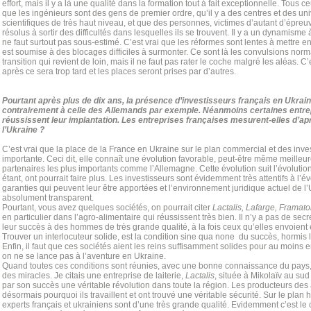
effort, mais il y a là une qualité dans la formation tout à fait exceptionnelle. Tous c
que les ingénieurs sont des gens de premier ordre, qu’il y a des centres et des uni
scientifiques de très haut niveau, et que des personnes, victimes d’autant d’épreu
résolus à sortir des difficultés dans lesquelles ils se trouvent. Il y a un dynamisme à
ne faut surtout pas sous-estimé. C’est vrai que les réformes sont lentes à mettre en
est soumise à des blocages difficiles à surmonter. Ce sont là les convulsions nor
transition qui revient de loin, mais il ne faut pas rater le coche malgré les aléas. C’
après ce sera trop tard et les places seront prises par d’autres.
Pourtant après plus de dix ans, la présence d’investisseurs français en Ukraine
contrairement à celle des Allemands par exemple. Néanmoins certaines entre
réussissent leur implantation. Les entreprises françaises mesurent-elles d’ap
l’Ukraine ?
C’est vrai que la place de la France en Ukraine sur le plan commercial et des inve
importante. Ceci dit, elle connaît une évolution favorable, peut-être même meilleu
partenaires les plus importants comme l’Allemagne. Cette évolution suit l’évoluti
étant, ont pourrait faire plus. Les investisseurs sont évidemment très attentifs à l’
garanties qui peuvent leur être apportées et l’environnement juridique actuel de 
absolument transparent.
Pourtant, vous avez quelques sociétés, on pourrait citer
Lactalis, Lafarge, Framat
en particulier dans l’agro-alimentaire qui réussissent très bien. Il n’y a pas de secr
leur succès à des hommes de très grande qualité, à la fois ceux qu’elles envoient e
Trouver un interlocuteur solide, est la condition sine qua none du succès, hormis l
Enfin, il faut que ces sociétés aient les reins suffisamment solides pour au moins
on ne se lance pas à l’aventure en Ukraine.
Quand toutes ces conditions sont réunies, avec une bonne connaissance du pays, 
des miracles. Je citais une entreprise de laiterie,
Lactalis
, située à Mikolaïv au sud
par son succès une véritable révolution dans toute la région. Les producteurs des
désormais pourquoi ils travaillent et ont trouvé une véritable sécurité. Sur le plan 
experts français et ukrainiens sont d’une très grande qualité. Evidemment c’est le 