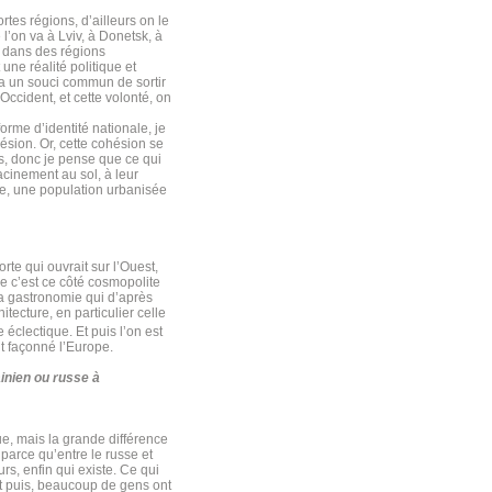
rtes régions, d’ailleurs on le
l’on va à Lviv, à Donetsk, à
d dans des régions
ne réalité politique et
y a un souci commun de sortir
Occident, et cette volonté, on
rme d’identité nationale, je
hésion. Or, cette cohésion se
ns, donc je pense que ce qui
acinement au sol, à leur
te, une population urbanisée
rte qui ouvrait sur l’Ouest,
ue c’est ce côté cosmopolite
e la gastronomie qui d’après
itecture, en particulier celle
e éclectique. Et puis l’on est
nt façonné l’Europe.
inien ou russe à
que, mais la grande différence
parce qu’entre le russe et
urs, enfin qui existe. Ce qui
 Et puis, beaucoup de gens ont