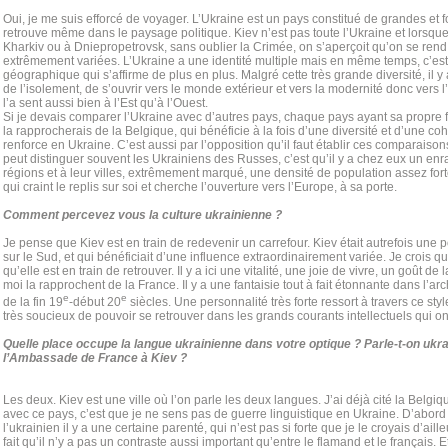
Oui, je me suis efforcé de voyager. L’Ukraine est un pays constitué de grandes et fo
retrouve même dans le paysage politique. Kiev n’est pas toute l’Ukraine et lorsque 
Kharkiv ou à Dniepropetrovsk, sans oublier la Crimée, on s’aperçoit qu’on se ren
extrêmement variées. L’Ukraine a une identité multiple mais en même temps, c’est u
géographique qui s’affirme de plus en plus. Malgré cette très grande diversité, il 
de l’isolement, de s’ouvrir vers le monde extérieur et vers la modernité donc vers l’
l’a sent aussi bien à l’Est qu’à l’Ouest.
Si je devais comparer l’Ukraine avec d’autres pays, chaque pays ayant sa propre fo
la rapprocherais de la Belgique, qui bénéficie à la fois d’une diversité et d’une co
renforce en Ukraine. C’est aussi par l’opposition qu’il faut établir ces comparaiso
peut distinguer souvent les Ukrainiens des Russes, c’est qu’il y a chez eux un enr
régions et à leur villes, extrêmement marqué, une densité de population assez for
qui craint le replis sur soi et cherche l’ouverture vers l’Europe, à sa porte.
Comment percevez vous la culture ukrainienne ?
Je pense que Kiev est en train de redevenir un carrefour. Kiev était autrefois une po
sur le Sud, et qui bénéficiait d’une influence extraordinairement variée. Je crois q
qu’elle est en train de retrouver. Il y a ici une vitalité, une joie de vivre, un goût d
moi la rapprochent de la France. Il y a une fantaisie tout à fait étonnante dans l’arch
e
e
de la fin 19
-début 20
siècles. Une personnalité très forte ressort à travers ce styl
très soucieux de pouvoir se retrouver dans les grands courants intellectuels qui o
Quelle place occupe la langue ukrainienne dans votre optique ? Parle-t-on ukra
l’Ambassade de France à Kiev ?
Les deux. Kiev est une ville où l’on parle les deux langues. J’ai déjà cité la Belgi
avec ce pays, c’est que je ne sens pas de guerre linguistique en Ukraine. D’abord 
l’ukrainien il y a une certaine parenté, qui n’est pas si forte que je le croyais d’aille
fait qu’il n’y a pas un contraste aussi important qu’entre le flamand et le français.