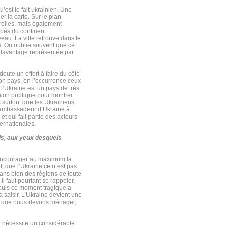
’est le fait ukrainien. Une
er la carte. Sur le plan
relles, mais également
ppés du continent.
veau. La ville retrouve dans le
es. On oublie souvent que ce
 davantage représentée par
oute un effort à faire du côté
son pays, en l’occurrence ceux
l’Ukraine est un pays de très
inion publique pour montrer
s surtout que les Ukrainiens
 d’ambassadeur d’Ukraine à
t qui fait partie des acteurs
ternationales.
is, aux yeux desquels
c encourager au maximum la
, que l’Ukraine ce n’est pas
dans bien des régions de toute
il faut pourtant se rappeler,
epuis ce moment tragique a
 saisir. L’Ukraine devient une
ire que nous devons ménager,
qui nécessite un considérable