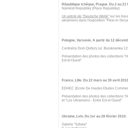
République tchèque, Prague. Du 2 au 21 f
Náměstí Republiky (Place Republiky)
Un article de "Deutsche Welle"
sur les trav
ukrainiens dans l'exposition "Flexi-in-Secur
Pologne, Varsovie. A partir du 12 décem
Centralny Dom Qultury (ul. Burakowska 12
Présentation des photos des collections "H
Est et Ouest"
France, Lille. Du 22 mars au 30 avril 2010
EDHEC (Ecole De Hautes Etudes Commercia
Présentation des photos des collections "
et "Les Ukrainiens - Entre Est et Ouest"
Ukraine, Lviv. Du 1er au 28 février 2010.
Galerie "Sztuka"