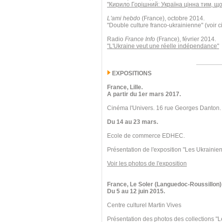
"Кирило Горішний: Україна цінна тим, що
L'ami hebdo
(France), octobre 2014.
"Double culture franco-ukrainienne" (voir c
Radio
France Info
(France), février 2014.
"L'Ukraine veut une réelle indépendance"
EXPOSITIONS
France, Lille.
A partir du 1er mars 2017.
Cinéma l'Univers. 16 rue Georges Danton.
Du 14 au 23 mars.
Ecole de commerce EDHEC.
Présentation de l'exposition "Les Ukrainien
Voir les photos de l'exposition
France, Le Soler (Languedoc-Roussillon)
Du 5 au 12 juin 2015.
Centre culturel Martin Vives
Présentation des photos des collections "L