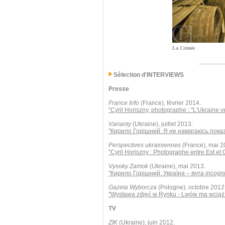
La Crimée
Sélection d'INTERVIEWS
Presse
France Info
(France), février 2014.
"Cyril Horiszny, photographe : "L'Ukraine 
Varianty
(Ukraine), juillet 2013.
"Кирило Горішний: Я не намагаюсь пока
Perspectives ukrainiennes
(France), mai 2
"Cyril Horiszny : Photographe entre Est et 
Vysoky Zamok
(Ukraine), mai 2013.
"Кирило Горішний: Україна –
terra incogn
Gazeta Wyborcza
(Pologne), octobre 2012
"Wystawa zdjęć w Rynku - Lwów ma wciąż 
TV
ZIK
(Ukraine), juin 2012.