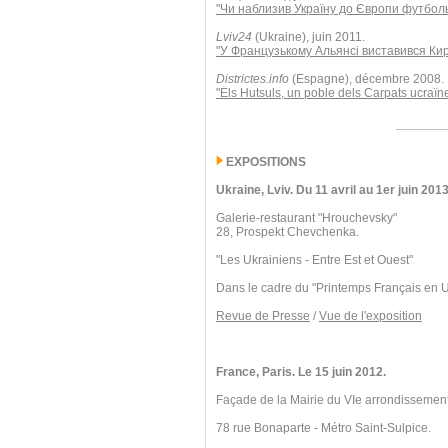
"Чи наблизив Україну до Європи футбол
Lviv24
(Ukraine), juin 2011.
"У Французькому Альянсі виставився Ки
Districtes.info
(Espagne), décembre 2008.
"Els Hutsuls, un poble dels Carpats ucraïn
EXPOSITIONS
Ukraine, Lviv. Du 11 avril au 1er juin 2013
Galerie-restaurant "Hrouchevsky"
28, Prospekt Chevchenka.
"Les Ukrainiens - Entre Est et Ouest"
Dans le cadre du "Printemps Français en 
Revue de Presse
/
Vue de l'exposition
France, Paris. Le 15 juin 2012.
Façade de la Mairie du VIe arrondissement
78 rue Bonaparte - Métro Saint-Sulpice.