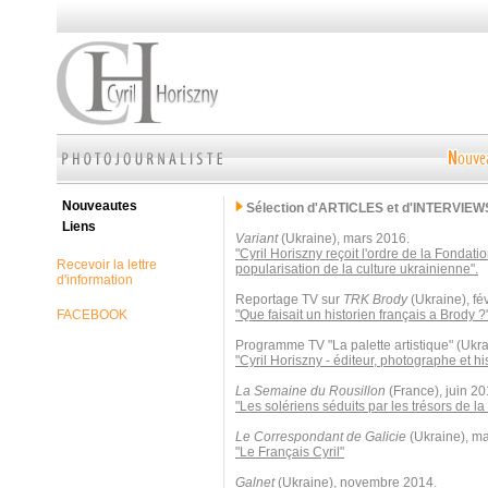
Nouveautes
Sélection d'ARTICLES et d'INTERVIEW
Liens
Variant
(Ukraine), mars 2016.
"Cyril Horiszny reçoit l'ordre de la Fondati
Recevoir la lettre
popularisation de la culture ukrainienne".
d'information
Reportage TV sur
TRK Brody
(Ukraine), fé
FACEBOOK
"Que faisait un historien français a Brody ?
Programme TV "La palette artistique" (Ukr
"Cyril Horiszny - éditeur, photographe et his
La Semaine du Rousillon
(France), juin 20
"Les solériens séduits par les trésors de la
Le Correspondant de Galicie
(Ukraine), ma
"Le Français Cyril"
Galnet
(Ukraine), novembre 2014.