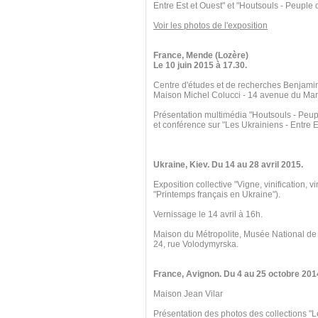
Entre Est et Ouest" et "Houtsouls - Peuple
Voir les photos de l'exposition
France, Mende (Lozère)
Le 10 juin 2015 à 17.30.
Centre d'études et de recherches Benjami
Maison Michel Colucci - 14 avenue du Mar
Présentation multimédia "Houtsouls - Peu
et conférence sur "Les Ukrainiens - Entre E
Ukraine, Kiev. Du 14 au 28 avril 2015.
Exposition collective "Vigne, vinification, v
"Printemps français en Ukraine").
Vernissage le 14 avril à 16h.
Maison du Métropolite, Musée National de
24, rue Volodymyrska.
France, Avignon. Du 4 au 25 octobre 201
Maison Jean Vilar
Présentation des photos des collections "L