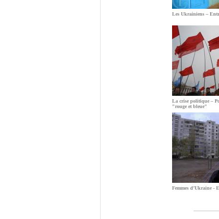
Les Ukrainiens – Entr
La crise politique – Po
"rouge et bleue"
Femmes d’Ukraine - En