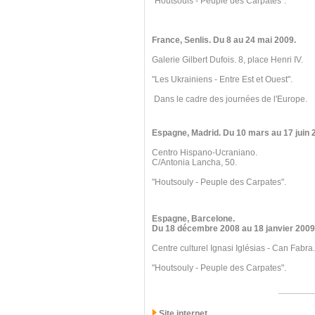
"Houtsouls - Peuple des Carpates".
France, Senlis
. Du 8
au 24 mai 2009.
Galerie Gilbert Dufois. 8, place Henri IV.
"Les Ukrainiens - Entre Est et Ouest".
Dans le cadre des journées de l'Europe.
Espagne, Madrid
. Du 10 mars
au 17 juin 
Centro Hispano-Ucraniano.
C/Antonia Lancha, 50.
"Houtsouly - Peuple des Carpates".
Espagne, Barcelone
.
Du 18 décembre 2008
au 18 janvier 2009
Centre culturel Ignasi Iglésias - Can Fabra.
"Houtsouly - Peuple des Carpates".
Site internet