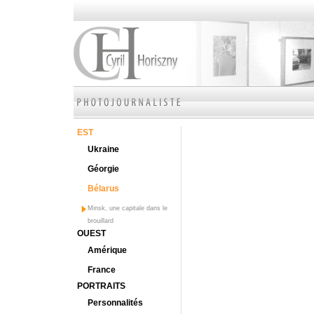
EST
Ukraine
Géorgie
Bélarus
Minsk, une capitale dans le
brouillard
OUEST
Amérique
France
PORTRAITS
Personnalités